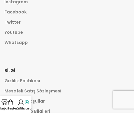
Instagram
Facebook
Twitter
Youtube
Whatsapp
BILGI
Gizlilik Politikası
Mesafeli Satış Sözleşmesi
Şartlar ve Koşullar
ağaza
Sepet
Hesabım
Whatsapp
Banka Hesap Bilgileri
İletişim