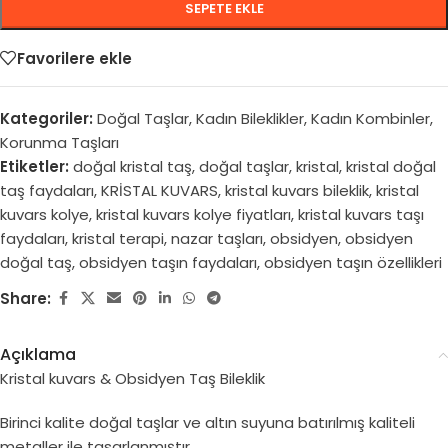
SEPETE EKLE
Favorilere ekle
Kategoriler:
Doğal Taşlar
,
Kadın Bileklikler
,
Kadın Kombinler
,
Korunma Taşları
Etiketler:
doğal kristal taş
,
doğal taşlar
,
kristal
,
kristal doğal
taş faydaları
,
KRİSTAL KUVARS
,
kristal kuvars bileklik
,
kristal
kuvars kolye
,
kristal kuvars kolye fiyatları
,
kristal kuvars taşı
faydaları
,
kristal terapi
,
nazar taşları
,
obsidyen
,
obsidyen
doğal taş
,
obsidyen taşın faydaları
,
obsidyen taşın özellikleri
Share:
Açıklama
Kristal kuvars & Obsidyen Taş Bileklik
Birinci kalite doğal taşlar ve altın suyuna batırılmış kaliteli
metaller ile tasarlanmıştır.