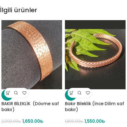
İlgili ürünler
-18%
-14%
BAKIR BİLEKLİK (Dövme saf
Bakır Bileklik (İnce Dilim saf
bakır)
bakır)
1,650.00
₺
1,550.00
₺
2,000.00
₺
1,800.00
₺