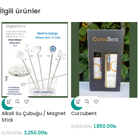
İlgili ürünler
-13%
-16%
Alkali Su Çubuğu / Magnet
Curcubent
Stick
1,850.00
₺
2,200.00
₺
3,250.00
₺
3,750.00
₺