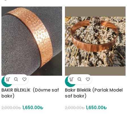
-18%
-18%
BAKIR BİLEKLİK (Dövme saf
Bakır Bileklik (Parlak Model
bakır)
saf bakır)
1,650.00
₺
1,650.00
₺
2,000.00
₺
2,000.00
₺