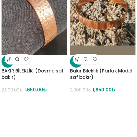
-18%
-18%
BAKIR BİLEKLİK (Dövme saf
Bakır Bileklik (Parlak Model
bakır)
saf bakır)
1,650.00
₺
1,650.00
₺
2,000.00
₺
2,000.00
₺