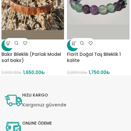
-18%
-13%
Bakır Bileklik (Parlak Model
Florit Doğal Taş Bileklik 1
saf bakır)
kalite
1,650.00
₺
1,750.00
₺
2,000.00
₺
2,000.00
₺
HIZLI KARGO
Kargonuz güvende
ONLINE ÖDEME