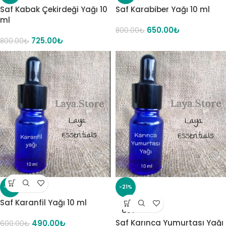
Saf Kabak Çekirdeği Yağı 10
Saf Karabiber Yağı 10 ml
ml
650.00
₺
800.00
₺
725.00
₺
800.00
₺
-18%
-21%
Saf Karanfil Yağı 10 ml
SOLD
OUT
Saf Karınca Yumurtası Yağı
490.00
₺
600.00
₺