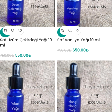
-27%
-13%
Saf Üzüm Çekirdeği Yağı 10
Saf Vanilya Yağı 10 ml
ml
650.00
₺
750.00
₺
550.00
₺
750.00
₺