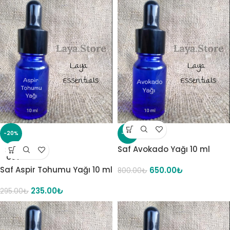
-20%
-19%
Saf Avokado Yağı 10 ml
SOLD
OUT
Saf Aspir Tohumu Yağı 10 ml
650.00
₺
800.00
₺
235.00
₺
295.00
₺