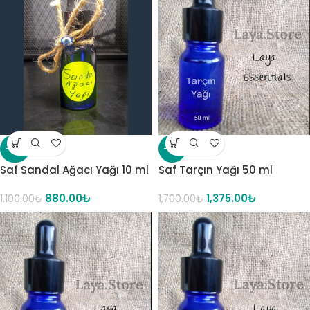
-20%
-19%
Saf Sandal Ağacı Yağı 10 ml
Saf Tarçın Yağı 50 ml
880.00
₺
1,375.00
₺
1,100.00
₺
1,700.00
₺