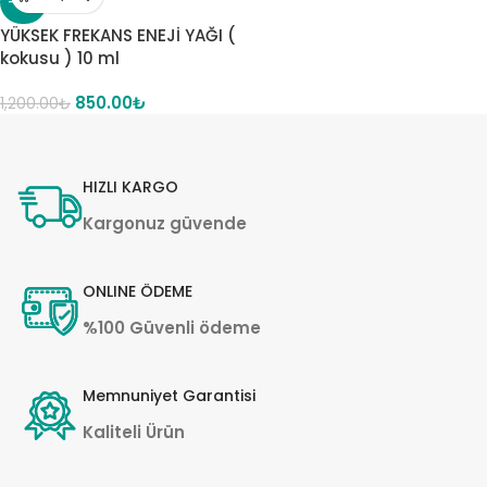
-29%
YÜKSEK FREKANS ENEJİ YAĞI (
kokusu ) 10 ml
850.00
₺
1,200.00
₺
HIZLI KARGO
Kargonuz güvende
ONLINE ÖDEME
%100 Güvenli ödeme
Memnuniyet Garantisi
Kaliteli Ürün