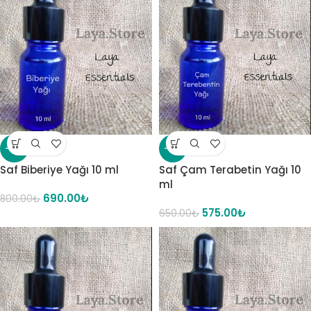
-14%
-12%
Saf Biberiye Yağı 10 ml
Saf Çam Terabetin Yağı 10
ml
690.00
₺
800.00
₺
575.00
₺
650.00
₺