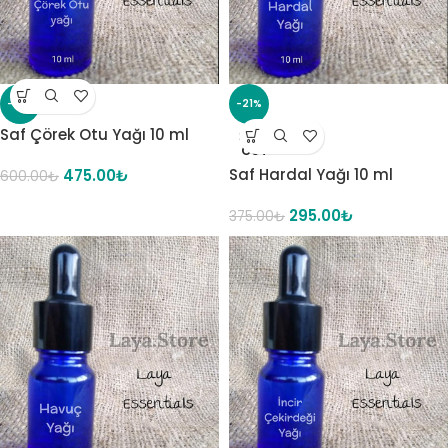
-21%
-21%
Saf Çörek Otu Yağı 10 ml
SOLD
OUT
Saf Hardal Yağı 10 ml
475.00
₺
600.00
₺
295.00
₺
375.00
₺