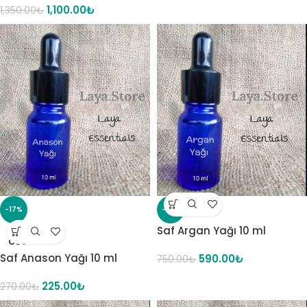
1,100.00
₺
1,350.00
₺
-17%
-21%
Saf Argan Yağı 10 ml
SOLD
OUT
Saf Anason Yağı 10 ml
590.00
₺
750.00
₺
225.00
₺
270.00
₺