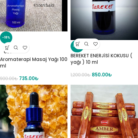
-18%
-29%
SOLD
OUT
BEREKET ENERJİSİ KOKUSU (
Aromaterapi Masaj Yağı 100
yağı ) 10 ml
ml
850.00
₺
1,200.00
₺
735.00
₺
900.00
₺