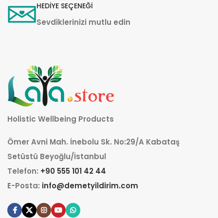
HEDİYE SEÇENEĞİ
Sevdiklerinizi mutlu edin
Holistic Wellbeing Products
Ömer Avni Mah. İnebolu Sk. No:29/A Kabataş
Setüstü Beyoğlu/İstanbul
Telefon:
+90 555 101 42 44
E-Posta:
info@demetyildirim.com