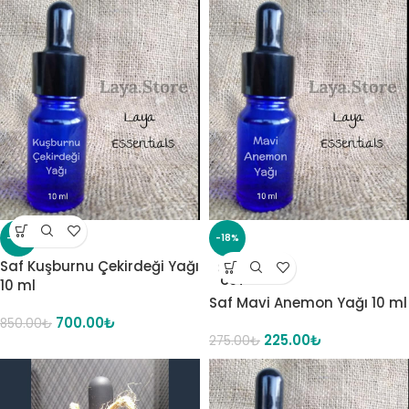
-18%
-18%
Saf Kuşburnu Çekirdeği Yağı
SOLD
OUT
10 ml
Saf Mavi Anemon Yağı 10 ml
700.00
₺
850.00
₺
225.00
₺
275.00
₺