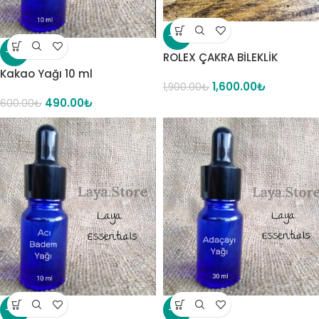
-16%
-18%
ROLEX ÇAKRA BİLEKLİK
Kakao Yağı 10 ml
1,600.00
₺
1,900.00
₺
490.00
₺
600.00
₺
-14%
-21%