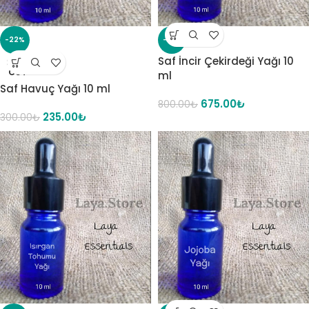
-22%
-16%
Saf İncir Çekirdeği Yağı 10
SOLD
OUT
ml
Saf Havuç Yağı 10 ml
675.00
₺
800.00
₺
235.00
₺
300.00
₺