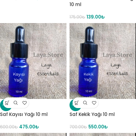
10 ml
139.00
₺
175.00
₺
-21%
-21%
Saf Kayısı Yağı 10 ml
Saf Kekik Yağı 10 ml
475.00
₺
550.00
₺
600.00
₺
700.00
₺