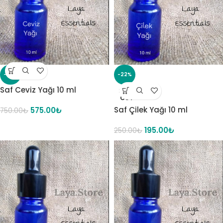
-23%
-22%
Saf Ceviz Yağı 10 ml
SOLD
OUT
Saf Çilek Yağı 10 ml
575.00
₺
750.00
₺
195.00
₺
250.00
₺