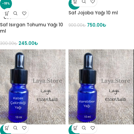
-18%
-17%
Saf Jojoba Yağı 10 ml
SOLD
OUT
Saf Isırgan Tohumu Yağı 10
750.00
₺
900.00
₺
ml
245.00
₺
300.00
₺
-9%
-19%