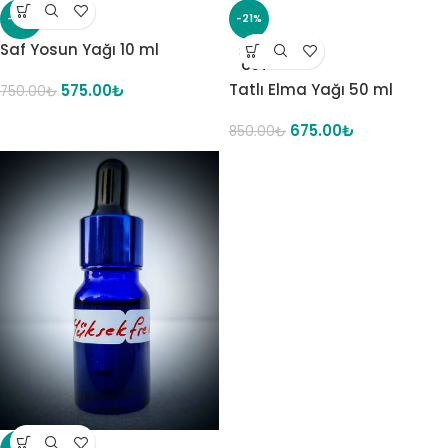
-23%
-21%
Saf Yosun Yağı 10 ml
SOLD
OUT
Tatlı Elma Yağı 50 ml
575.00
₺
750.00
₺
675.00
₺
850.00
₺