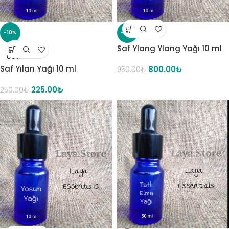
-10%
-16%
Saf Ylang Ylang Yağı 10 ml
SOLD
OUT
Saf Yılan Yağı 10 ml
800.00
₺
950.00
₺
225.00
₺
250.00
₺