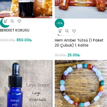
-29%
-17%
BEREKET KOKUSU
SOLD
OUT
850.00
₺
Hem Amber Tütsü (1 Paket
1,200.00
₺
20 Çubuk) 1. Kalite
25.00
₺
30.00
₺