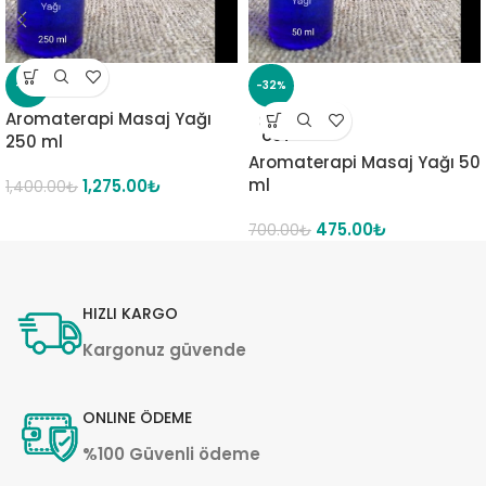
-9%
-32%
Aromaterapi Masaj Yağı
SOLD
OUT
250 ml
Aromaterapi Masaj Yağı 50
ml
1,275.00
₺
1,400.00
₺
475.00
₺
700.00
₺
HIZLI KARGO
Kargonuz güvende
ONLINE ÖDEME
%100 Güvenli ödeme