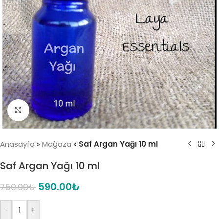
Click to enlarge
Anasayfa
»
Mağaza
»
Saf Argan Yağı 10 ml
Saf Argan Yağı 10 ml
590.00
₺
750.00
₺
-
+