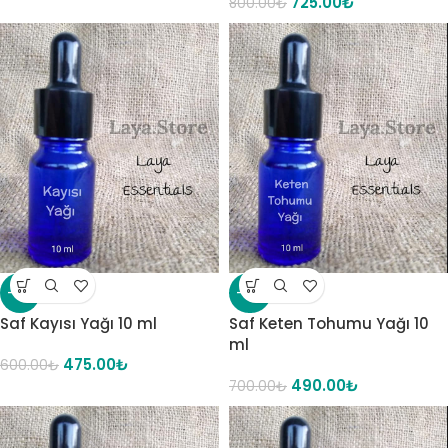
725.00
₺
800.00
₺
-21%
-30%
Saf Kayısı Yağı 10 ml
Saf Keten Tohumu Yağı 10
ml
475.00
₺
600.00
₺
490.00
₺
700.00
₺