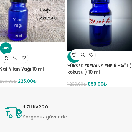
-10%
-29%
SOLD
OUT
YÜKSEK FREKANS ENEJİ YAĞI (
Saf Yılan Yağı 10 ml
kokusu ) 10 ml
225.00
₺
250.00
₺
850.00
₺
1,200.00
₺
HIZLI KARGO
Kargonuz güvende