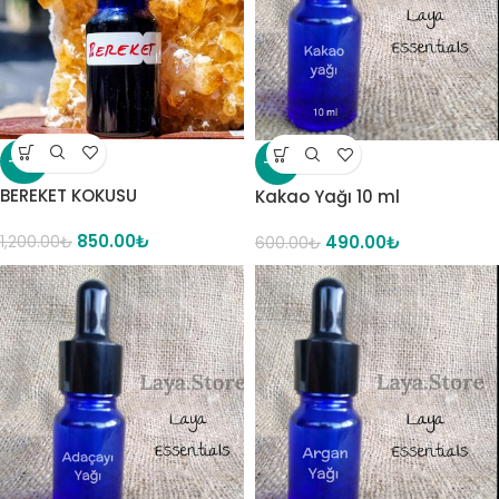
-29%
-18%
BEREKET KOKUSU
Kakao Yağı 10 ml
850.00
₺
490.00
₺
1,200.00
₺
600.00
₺