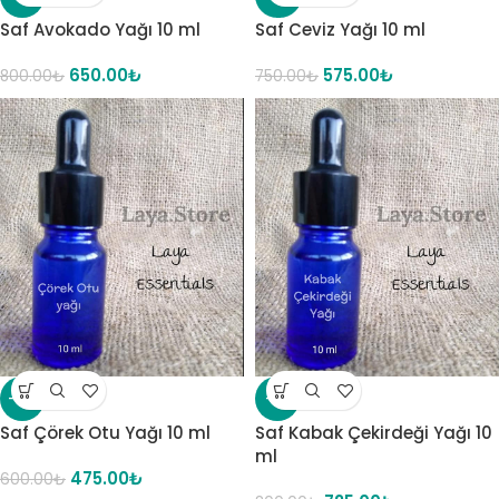
Saf Avokado Yağı 10 ml
Saf Ceviz Yağı 10 ml
650.00
₺
575.00
₺
800.00
₺
750.00
₺
-21%
-9%
Saf Çörek Otu Yağı 10 ml
Saf Kabak Çekirdeği Yağı 10
ml
475.00
₺
600.00
₺