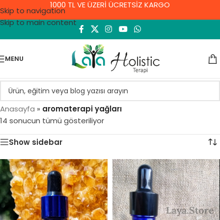
1000 TL VE ÜZERİ ÜCRETSİZ KARGO
Skip to navigation
Skip to main content
MENU
Anasayfa
»
aromaterapi yağları
14 sonucun tümü gösteriliyor
Show sidebar