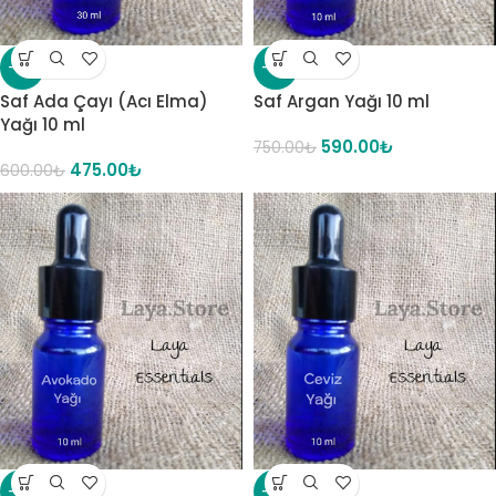
-21%
-21%
Saf Ada Çayı (Acı Elma)
Saf Argan Yağı 10 ml
Yağı 10 ml
590.00
₺
750.00
₺
475.00
₺
600.00
₺
-19%
-23%