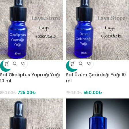
-15%
-27%
Saf Okaliptus Yaprağı Yağı
Saf Üzüm Çekirdeği Yağı 10
10 ml
ml
725.00
₺
550.00
₺
850.00
₺
750.00
₺