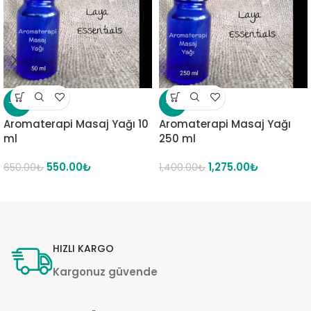
-15%
-9%
Aromaterapi Masaj Yağı 10
Aromaterapi Masaj Yağı
ml
250 ml
550.00
₺
1,275.00
₺
650.00
₺
1,400.00
₺
HIZLI KARGO
Kargonuz güvende