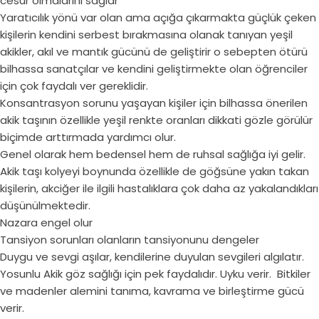
cesur olmalarını sağlar
Yaratıcılık yönü var olan ama açığa çıkarmakta güçlük çeken
kişilerin kendini serbest bırakmasına olanak tanıyan yeşil
akikler, akıl ve mantık gücünü de geliştirir o sebepten ötürü
bilhassa sanatçılar ve kendini geliştirmekte olan öğrenciler
için çok faydalı ver gereklidir.
Konsantrasyon sorunu yaşayan kişiler için bilhassa önerilen
akik taşının özellikle yeşil renkte oranları dikkati gözle görülür
biçimde arttırmada yardımcı olur.
Genel olarak hem bedensel hem de ruhsal sağlığa iyi gelir.
Akik taşı kolyeyi boynunda özellikle de göğsüne yakın takan
kişilerin, akciğer ile ilgili hastalıklara çok daha az yakalandıkları
düşünülmektedir.
Nazara engel olur
Tansiyon sorunları olanların tansiyonunu dengeler
Duygu ve sevgi aşılar, kendilerine duyulan sevgileri algılatır.
Yosunlu Akik göz sağlığı için pek faydalıdır. Uyku verir. Bitkiler
ve madenler alemini tanıma, kavrama ve birleştirme gücü
verir.