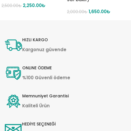
2,250.00
₺
2,500.00
₺
1,650.00
₺
2,000.00
₺
HIZLI KARGO
Kargonuz güvende
ONLINE ÖDEME
%100 Güvenli ödeme
Memnuniyet Garantisi
Kaliteli Ürün
HEDİYE SEÇENEĞİ