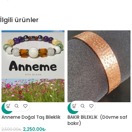
İlgili ürünler
-10%
-18%
Anneme Doğal Taş Bileklik
BAKIR BİLEKLİK (Dövme saf
bakır)
2,250.00
₺
2,500.00
₺