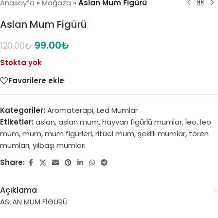
Anasayfa
»
Mağaza
»
Aslan Mum Figürü
Aslan Mum Figürü
99.00
₺
120.00
₺
Stokta yok
Favorilere ekle
Kategoriler:
Aromaterapi
,
Led Mumlar
Etiketler:
aslan
,
aslan mum
,
hayvan figürlü mumlar
,
leo
,
leo
mum
,
mum
,
mum figürleri
,
ritüel mum
,
şekilli mumlar
,
tören
mumları
,
yılbaşı mumları
Share:
Açıklama
ASLAN MUM FİGÜRÜ