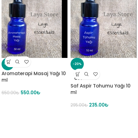
-15%
-20%
Aromaterapi Masaj Yağı 10
SOLD
OUT
ml
Saf Aspir Tohumu Yağı 10
ml
550.00
₺
650.00
₺
235.00
₺
295.00
₺