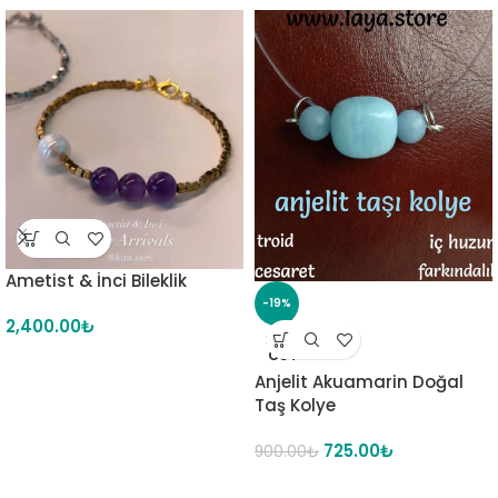
Ametist & İnci Bileklik
-19%
2,400.00
₺
SOLD
OUT
Anjelit Akuamarin Doğal
Taş Kolye
725.00
₺
900.00
₺