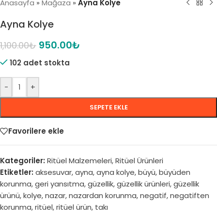
Anasayfa
»
Mağaza
»
Ayna Kolye
Ayna Kolye
950.00
₺
1,100.00
₺
102 adet stokta
-
+
SEPETE EKLE
Favorilere ekle
Kategoriler:
Ritüel Malzemeleri
,
Ritüel Ürünleri
Etiketler:
aksesuvar
,
ayna
,
ayna kolye
,
büyü
,
büyüden
korunma
,
geri yansıtma
,
güzellik
,
güzellik ürünleri
,
güzellik
ürünü
,
kolye
,
nazar
,
nazardan korunma
,
negatif
,
negatiften
korunma
,
ritüel
,
ritüel ürün
,
takı