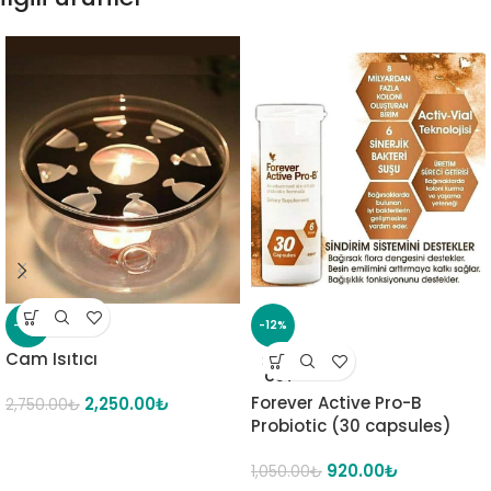
-18%
-12%
Cam Isıtıcı
SOLD
OUT
Forever Active Pro-B
2,250.00
₺
2,750.00
₺
Probiotic (30 capsules)
920.00
₺
1,050.00
₺