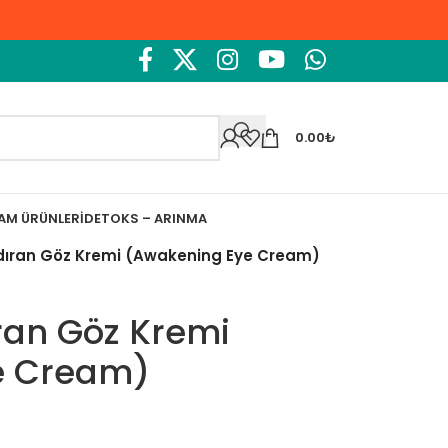
0.00
₺
ŞAM ÜRÜNLERI
DETOKS – ARINMA
dıran Göz Kremi (Awakening Eye Cream)
ran Göz Kremi
e Cream)