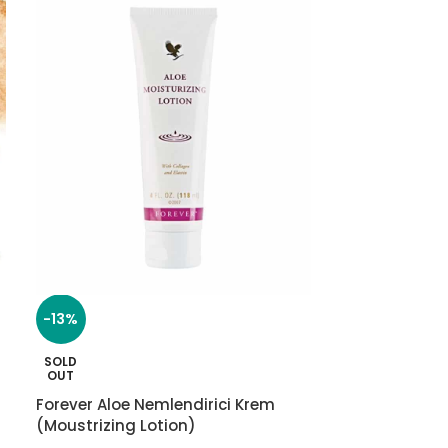
-13%
-11%
SOLD
SOLD
OUT
OUT
Forever Aloe Nemlendirici Krem
Forever Aloe V
(Moustrizing Lotion)
625.0
700.00
₺