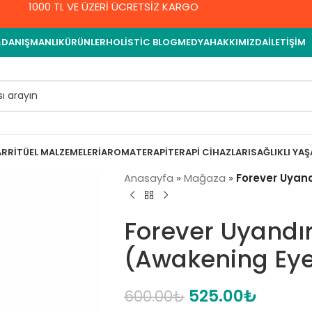
1000 TL VE ÜZERİ ÜCRETSİZ KARGO
&DANIŞMANLIK
ÜRÜNLER
HOLISTIC BLOG
MEDYA
HAKKIMIZDA
İLETIŞIM
AR
RITÜEL MALZEMELERI
AROMATERAPI
TERAPI CIHAZLARI
SAĞLIKLI YA
Anasayfa
»
Mağaza
»
Forever Uyan
Forever Uyandı
(Awakening Ey
525.00
₺
600.00
₺