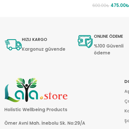
475.00
600.00
₺
ONLINE ÖDEME
HIZLI KARGO
%100 Güvenli
Kargonuz güvende
ödeme
D
Aş
Ça
Holistic Wellbeing Products
K
Şa
Ömer Avni Mah. İnebolu Sk. No:29/A