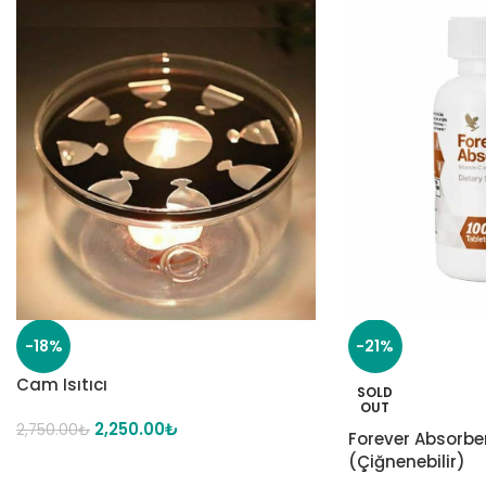
-18%
-21%
Cam Isıtıcı
SOLD
OUT
2,250.00
₺
2,750.00
₺
Forever Absorbe
(Çiğnenebilir)