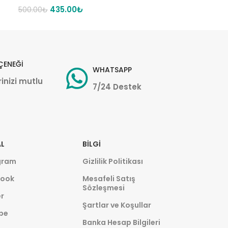
435.00
₺
500.00
₺
ÇENEĞİ
WHATSAPP
inizi mutlu
7/24 Destek
L
BILGI
gram
Gizlilik Politikası
ook
Mesafeli Satış
Sözleşmesi
r
Şartlar ve Koşullar
be
Banka Hesap Bilgileri