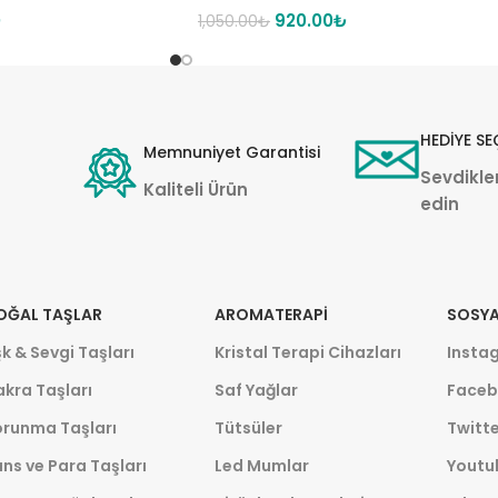
₺
920.00
₺
1,050.00
₺
HEDİYE SE
Memnuniyet Garantisi
Sevdikler
Kaliteli Ürün
edin
OĞAL TAŞLAR
AROMATERAPI
SOSYA
k & Sevgi Taşları
Kristal Terapi Cihazları
Insta
kra Taşları
Saf Yağlar
Faceb
orunma Taşları
Tütsüler
Twitte
ns ve Para Taşları
Led Mumlar
Youtu