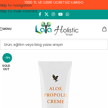
1000 TL VE ÜZERİ ÜCRETSİZ KARGO
Skip to navigation
Skip to main content
MENU
-13%
SOLD
OUT