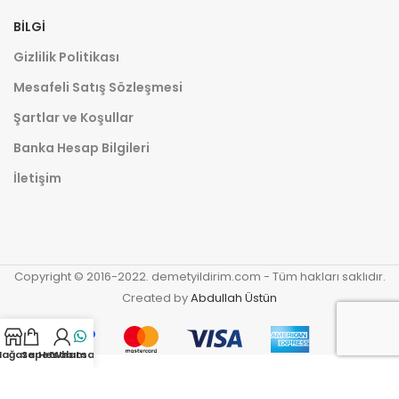
BILGI
Gizlilik Politikası
Mesafeli Satış Sözleşmesi
Şartlar ve Koşullar
Banka Hesap Bilgileri
İletişim
Copyright © 2016-2022. demetyildirim.com - Tüm hakları saklıdır.
Created by
Abdullah Üstün
ağaza
Sepet
Hesabım
Whatsapp