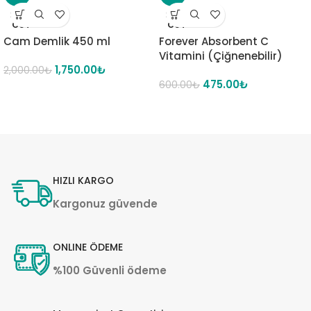
SOLD
SOLD
OUT
OUT
Cam Demlik 450 ml
Forever Absorbent C
Vitamini (Çiğnenebilir)
1,750.00
₺
2,000.00
₺
475.00
₺
600.00
₺
HIZLI KARGO
Kargonuz güvende
ONLINE ÖDEME
%100 Güvenli ödeme