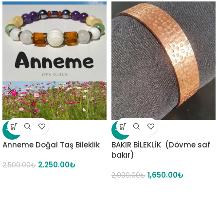
-10%
-18%
Anneme Doğal Taş Bileklik
BAKIR BİLEKLİK (Dövme saf
bakır)
2,250.00
₺
2,500.00
₺
1,650.00
₺
2,000.00
₺