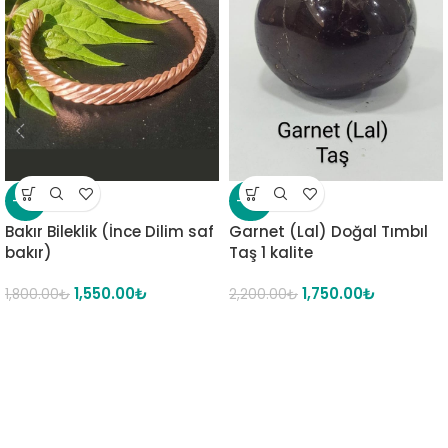
-14%
-20%
Bakır Bileklik (İnce Dilim saf
Garnet (Lal) Doğal Tımbıl
bakır)
Taş 1 kalite
1,550.00
₺
1,750.00
₺
1,800.00
₺
2,200.00
₺