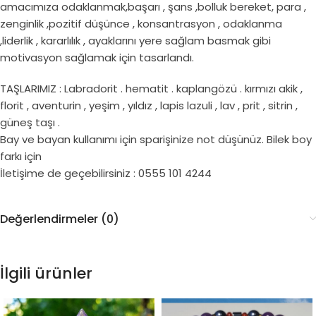
amacımıza odaklanmak,başarı , şans ,bolluk bereket, para ,
zenginlik ,pozitif düşünce , konsantrasyon , odaklanma
,liderlik , kararlılık , ayaklarını yere sağlam basmak gibi
motivasyon sağlamak için tasarlandı.
TAŞLARIMIZ : Labradorit . hematit . kaplangözü . kırmızı akik ,
florit , aventurin , yeşim , yıldız , lapis lazuli , lav , prit , sitrin ,
güneş taşı .
Bay ve bayan kullanımı için sparişinize not düşünüz. Bilek boy
farkı için
İletişime de geçebilirsiniz : 0555 101 4244
Değerlendirmeler (0)
İlgili ürünler