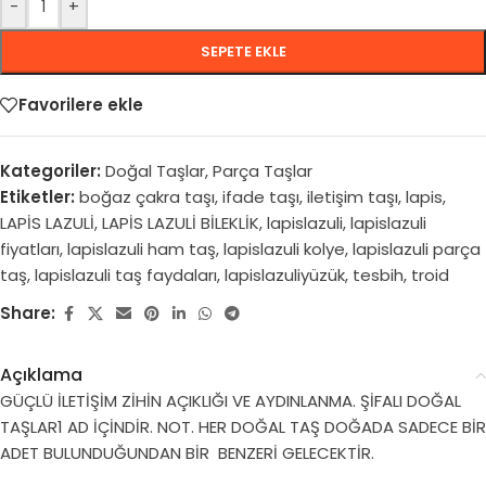
-
+
SEPETE EKLE
Favorilere ekle
Kategoriler:
Doğal Taşlar
,
Parça Taşlar
Etiketler:
boğaz çakra taşı
,
ifade taşı
,
iletişim taşı
,
lapis
,
LAPİS LAZULİ
,
LAPİS LAZULİ BİLEKLİK
,
lapislazuli
,
lapislazuli
fiyatları
,
lapislazuli ham taş
,
lapislazuli kolye
,
lapislazuli parça
taş
,
lapislazuli taş faydaları
,
lapislazuliyüzük
,
tesbih
,
troid
Share:
Açıklama
GÜÇLÜ İLETİŞİM ZİHİN AÇIKLIĞI VE AYDINLANMA. ŞİFALI DOĞAL
TAŞLAR1 AD İÇİNDİR. NOT. HER DOĞAL TAŞ DOĞADA SADECE BİR
ADET BULUNDUĞUNDAN BİR BENZERİ GELECEKTİR.