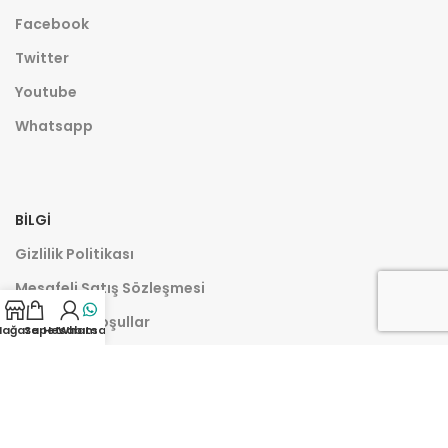
Facebook
Twitter
Youtube
Whatsapp
BILGI
Gizlilik Politikası
Mesafeli Satış Sözleşmesi
Şartlar ve Koşullar
ağaza
Sepet
Hesabım
Whatsapp
Banka Hesap Bilgileri
İletişim