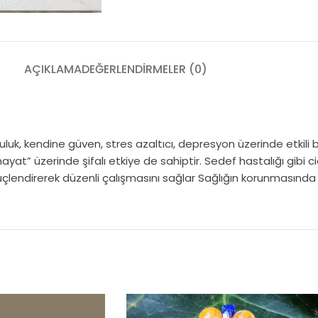
AÇIKLAMA
DEĞERLENDIRMELER (0)
tluluk, kendine güven, stres azaltıcı, depresyon üzerinde etkil
 hayat” üzerinde şifalı etkiye de sahiptir. Sedef hastalığı gibi cid
endirerek düzenli çalışmasını sağlar Sağlığın korunmasında etkil