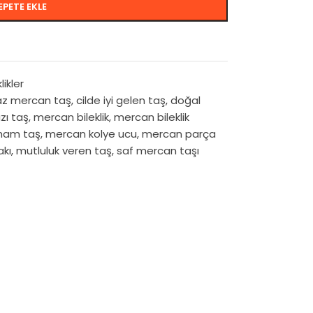
EPETE EKLE
likler
z mercan taş
,
cilde iyi gelen taş
,
doğal
ızı taş
,
mercan bileklik
,
mercan bileklik
ham taş
,
mercan kolye ucu
,
mercan parça
akı
,
mutluluk veren taş
,
saf mercan taşı