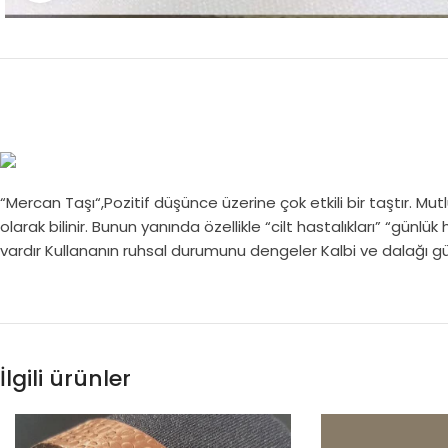
“Mercan Taşı“,Pozitif düşünce üzerine çok etkili bir taştır. Mu
olarak bilinir. Bunun yanında özellikle “cilt hastalıkları” “günlük
vardır Kullananın ruhsal durumunu dengeler Kalbi ve dalağı güçl
İlgili ürünler