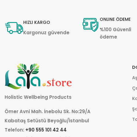
ONLINE ÖDEME
HIZLI KARGO
%100 Güvenli
Kargonuz güvende
ödeme
D
Aş
Ça
Holistic Wellbeing Products
K
Şa
Ömer Avni Mah. İnebolu Sk. No:29/A
T
Kabataş Setüstü Beyoğlu/İstanbul
Telefon:
+90 555 101 42 44