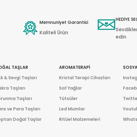
HEDİYE SE
Memnuniyet Garantisi
Sevdikler
Kaliteli Ürün
edin
OĞAL TAŞLAR
AROMATERAPI
SOSYA
k & Sevgi Taşları
Kristal Terapi Cihazları
Insta
kra Taşları
Saf Yağlar
Faceb
orunma Taşları
Tütsüler
Twitte
ns ve Para Taşları
Led Mumlar
Youtu
optan Doğal Taşlar
Ritüel Malzemeleri
What