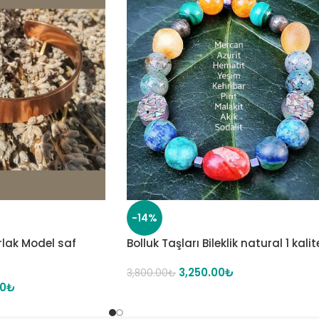
-14%
arlak Model saf
Bolluk Taşları Bileklik natural 1 kalit
3,250.00
₺
3,800.00
₺
00
₺