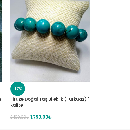
-17%
-20%
e
Firuze Doğal Taş Bileklik (Turkuaz) 1
Garnet (Lal) 
kalite
kalite
1,750.00
₺
1,75
2,100.00
₺
2,200.00
₺