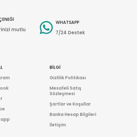
ÇENEĞİ
WHATSAPP
inizi mutlu
7/24 Destek
L
BILGI
gram
Gizlilik Politikası
ook
Mesafeli Satış
Sözleşmesi
r
Şartlar ve Koşullar
be
Banka Hesap Bilgileri
sapp
İletişim