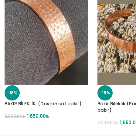
-18%
-18%
BAKIR BİLEKLİK (Dövme saf bakır)
Bakır Bileklik (P
bakır)
1,650.00
₺
2,000.00
₺
1,650.
2,000.00
₺