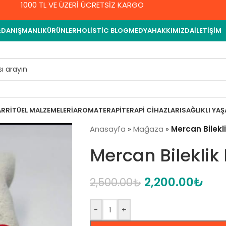
1000 TL VE ÜZERİ ÜCRETSİZ KARGO
&DANIŞMANLIK
ÜRÜNLER
HOLISTIC BLOG
MEDYA
HAKKIMIZDA
İLETIŞIM
AR
RITÜEL MALZEMELERI
AROMATERAPI
TERAPI CIHAZLARI
SAĞLIKLI YA
Anasayfa
»
Mağaza
»
Mercan Bilekli
Mercan Bileklik 
2,200.00
₺
2,500.00
₺
-
+