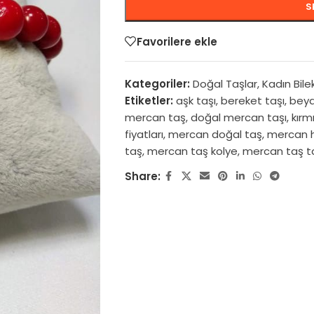
S
Favorilere ekle
Kategoriler:
Doğal Taşlar
,
Kadın Bilek
Etiketler:
aşk taşı
,
bereket taşı
,
beya
mercan taş
,
doğal mercan taşı
,
kırm
fiyatları
,
mercan doğal taş
,
mercan 
taş
,
mercan taş kolye
,
mercan taş t
Share: