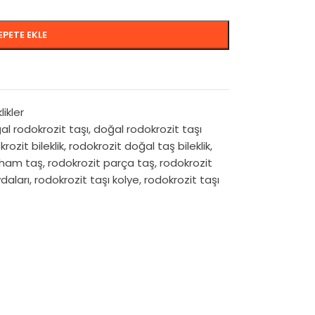
EPETE EKLE
likler
al rodokrozit taşı
,
doğal rodokrozit taşı
rozit bileklik
,
rodokrozit doğal taş bileklik
,
 ham taş
,
rodokrozit parça taş
,
rodokrozit
daları
,
rodokrozit taşı kolye
,
rodokrozit taşı