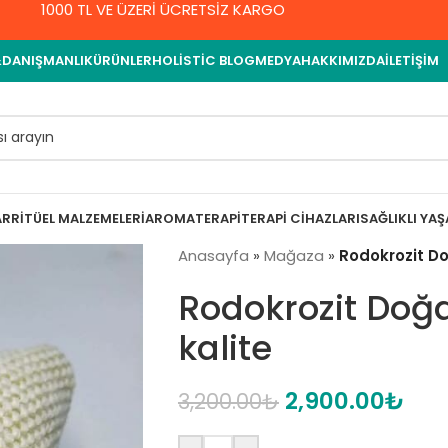
1000 TL VE ÜZERİ ÜCRETSİZ KARGO
&DANIŞMANLIK
ÜRÜNLER
HOLISTIC BLOG
MEDYA
HAKKIMIZDA
İLETIŞIM
AR
RITÜEL MALZEMELERI
AROMATERAPI
TERAPI CIHAZLARI
SAĞLIKLI YA
Anasayfa
»
Mağaza
»
Rodokrozit Doğ
Rodokrozit Doğal
kalite
2,900.00
₺
3,200.00
₺