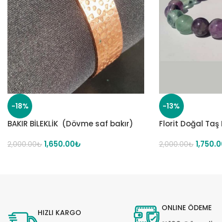
-18%
-13%
BAKIR BİLEKLİK (Dövme saf bakır)
Florit Doğal Taş B
1,650.00
₺
1,750.0
2,000.00
₺
2,000.00
₺
ONLINE ÖDEME
HIZLI KARGO