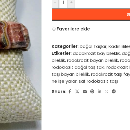
-
+
S
Favorilere ekle
Kategoriler:
Doğal Taşlar
,
Kadın Bilek
Etiketler:
dodokrozit bay bileklik
,
doğ
bileklik
,
rodokrozit bayan bileklik
,
rodok
rodokrozit doğal taş takı
,
rodokrozit
taşı bayan bileklik
,
rodokrozit taşı fay
ne işe yarar
,
saf rodokrozit taşı
Share: