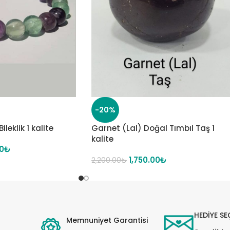
-20%
ileklik 1 kalite
Garnet (Lal) Doğal Tımbıl Taş 1
kalite
0
₺
1,750.00
₺
2,200.00
₺
HEDİYE SE
Memnuniyet Garantisi