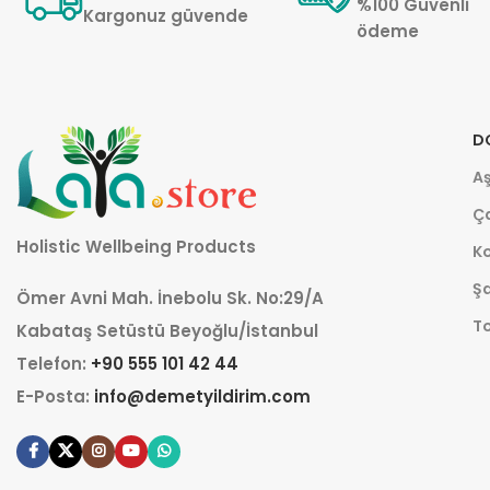
%100 Güvenli
Kargonuz güvende
ödeme
D
Aş
Ça
Holistic Wellbeing Products
K
Şa
Ömer Avni Mah. İnebolu Sk. No:29/A
T
Kabataş Setüstü Beyoğlu/İstanbul
Telefon:
+90 555 101 42 44
E-Posta:
info@demetyildirim.com