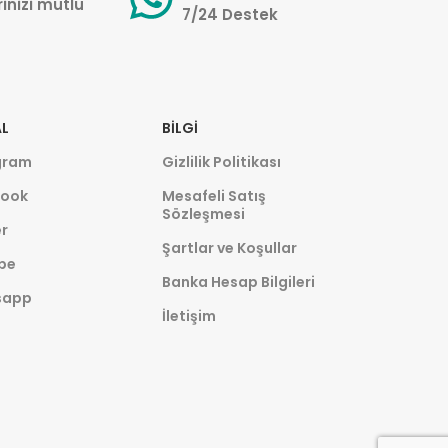
inizi mutlu
7/24 Destek
L
BILGI
gram
Gizlilik Politikası
ook
Mesafeli Satış
Sözleşmesi
r
Şartlar ve Koşullar
be
Banka Hesap Bilgileri
sapp
İletişim