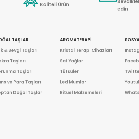
Sevdikler
Kaliteli Ürün
edin
OĞAL TAŞLAR
AROMATERAPI
SOSYA
k & Sevgi Taşları
Kristal Terapi Cihazları
Insta
kra Taşları
Saf Yağlar
Faceb
orunma Taşları
Tütsüler
Twitte
ns ve Para Taşları
Led Mumlar
Youtu
optan Doğal Taşlar
Ritüel Malzemeleri
What