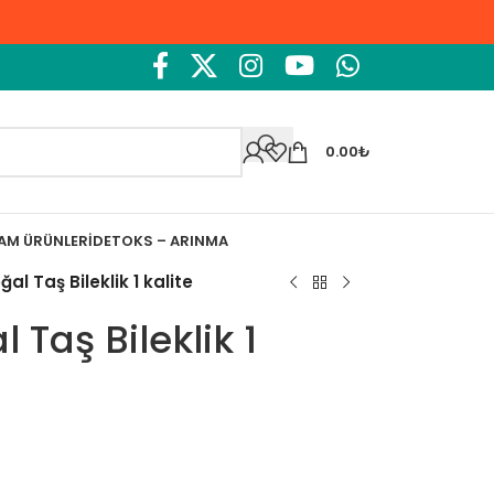
0.00
₺
ŞAM ÜRÜNLERI
DETOKS – ARINMA
al Taş Bileklik 1 kalite
 Taş Bileklik 1