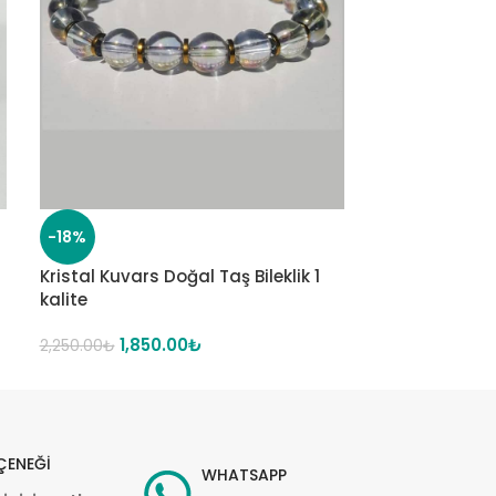
-18%
-12%
Kristal Kuvars Doğal Taş Bileklik 1
Kristal Kuvars 
kalite
kalite
1,850.00
₺
6,60
2,250.00
₺
7,500.00
₺
ÇENEĞİ
WHATSAPP