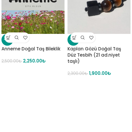
-10%
-17%
Anneme Doğal Taş Bileklik
Kaplan Gözü Doğal Taş
Düz Tesbih (21 ad.niyet
2,250.00
₺
taşlı)
2,500.00
₺
1,900.00
₺
2,300.00
₺