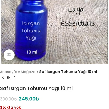
Click to enlarge
Anasayfa
»
Mağaza
»
Saf Isırgan Tohumu Yağı 10 ml
Saf Isırgan Tohumu Yağı 10 ml
245.00
₺
300.00
₺
Stokta yok