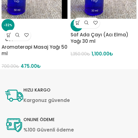
-32%
-19%
Saf Ada Çayı (Acı Elma)
SOLD
OUT
Yağı 30 ml
Aromaterapi Masaj Yağı 50
ml
1,100.00
₺
1,350.00
₺
475.00
₺
700.00
₺
HIZLI KARGO
Kargonuz güvende
ONLINE ÖDEME
%100 Güvenli ödeme