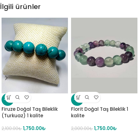
İlgili ürünler
-17%
-13%
Firuze Doğal Taş Bileklik
Florit Doğal Taş Bileklik 1
(Turkuaz) 1 kalite
kalite
1,750.00
₺
1,750.00
₺
2,100.00
₺
2,000.00
₺