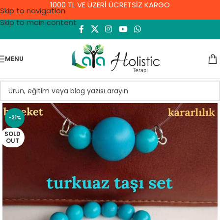
1000 TL VE ÜZERİ ÜCRETSİZ KARGO
Skip to navigation
Skip to main content
MENU
-21%
SOLD
OUT