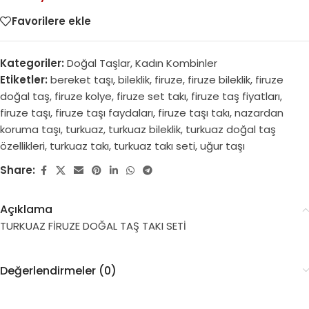
Favorilere ekle
Kategoriler:
Doğal Taşlar
,
Kadın Kombinler
Etiketler:
bereket taşı
,
bileklik
,
firuze
,
firuze bileklik
,
firuze
doğal taş
,
firuze kolye
,
firuze set takı
,
firuze taş fiyatları
,
firuze taşı
,
firuze taşı faydaları
,
firuze taşı takı
,
nazardan
koruma taşı
,
turkuaz
,
turkuaz bileklik
,
turkuaz doğal taş
özellikleri
,
turkuaz takı
,
turkuaz takı seti
,
uğur taşı
Share:
Açıklama
TURKUAZ FİRUZE DOĞAL TAŞ TAKI SETİ
Değerlendirmeler (0)