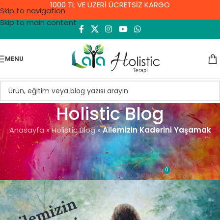
1000 TL VE ÜZERİ ÜCRETSİZ KARGO
Skip to navigation
Skip to main content
MENU
Holistic Blog
Anasayfa
»
Holistic Blog
»
Ailemizin Kaderini Yaşamak
GENEL
Ailemizin Kaderini Yaşamak
0
Demet Yıldırım
On 8 Eylül 2021