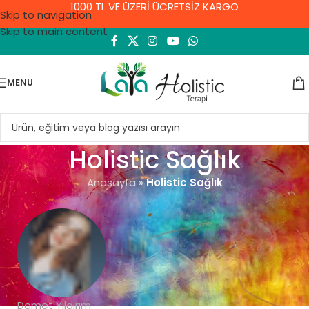
1000 TL VE ÜZERİ ÜCRETSİZ KARGO
Skip to navigation
Skip to main content
MENU
Holistic Sağlık
Anasayfa
»
Holistic Sağlık
Demet Yıldırım