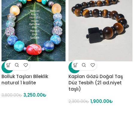
-14%
-17%
Bolluk Taşları Bileklik
Kaplan Gözü Doğal Taş
natural 1 kalite
Düz Tesbih (21 ad.niyet
taşlı)
3,250.00
₺
3,800.00
₺
1,900.00
₺
2,300.00
₺