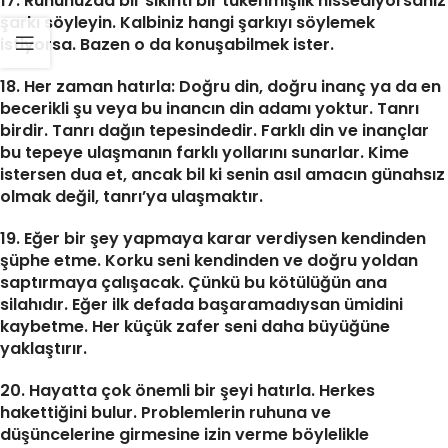
17. Ruhunuzda bir sıkıntı bir tükenmişlik hissediyorsanız
şarkı söyleyin. Kalbiniz hangi şarkıyı söylemek
istiyorsa. Bazen o da konuşabilmek ister.
18. Her zaman hatırla: Doğru din, doğru inanç ya da en
becerikli şu veya bu inancın din adamı yoktur. Tanrı
birdir. Tanrı dağın tepesindedir. Farklı din ve inançlar
bu tepeye ulaşmanın farklı yollarını sunarlar. Kime
istersen dua et, ancak bil ki senin asıl amacın günahsız
olmak değil, tanrı’ya ulaşmaktır.
19. Eğer bir şey yapmaya karar verdiysen kendinden
şüphe etme. Korku seni kendinden ve doğru yoldan
saptırmaya çalışacak. Çünkü bu kötülüğün ana
silahıdır. Eğer ilk defada başaramadıysan ümidini
kaybetme. Her küçük zafer seni daha büyüğüne
yaklaştırır.
20. Hayatta çok önemli bir şeyi hatırla. Herkes
hakettiğini bulur. Problemlerin ruhuna ve
düşüncelerine girmesine izin verme böylelikle