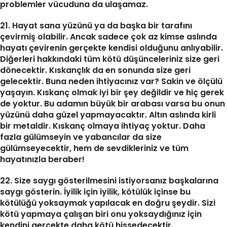
problemler vücuduna da ulaşamaz.
21. Hayat sana yüzünü ya da başka bir tarafını
çevirmiş olabilir. Ancak sadece çok az kimse aslında
hayatı çevirenin gerçekte kendisi olduğunu anlıyabilir.
Diğerleri hakkındaki tüm kötü düşünceleriniz size geri
dönecektir. Kıskançlık da en sonunda size geri
gelecektir. Buna neden ihtiyacınız var? Sakin ve ölçülü
yaşayın. Kıskanç olmak iyi bir şey değildir ve hiç gerek
de yoktur. Bu adamın büyük bir arabası varsa bu onun
yüzünü daha güzel yapmayacaktır. Altın aslında kirli
bir metaldir. Kıskanç olmaya ihtiyaç yoktur. Daha
fazla gülümseyin ve yabancılar da size
gülümseyecektir, hem de sevdikleriniz ve tüm
hayatınızla beraber!
22. Size saygı gösterilmesini istiyorsanız başkalarına
saygı gösterin. İyilik için iyilik, kötülük içinse bu
kötülüğü yoksaymak yapılacak en doğru şeydir. Sizi
kötü yapmaya çalışan biri onu yoksaydığınız için
kendini gerçekte daha kötü hissedecektir.