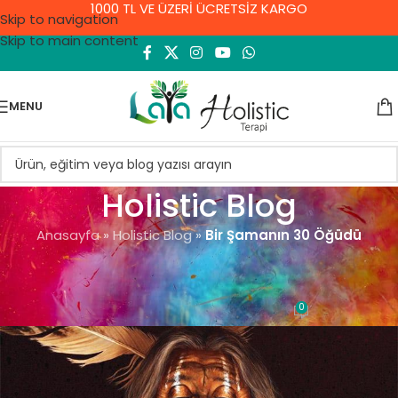
1000 TL VE ÜZERİ ÜCRETSİZ KARGO
Skip to navigation
Skip to main content
MENU
Holistic Blog
Anasayfa
»
Holistic Blog
»
Bir Şamanın 30 Öğüdü
GENEL
Bir Şamanın 30 Öğüdü
0
Demet Yıldırım
On 8 Eylül 2021