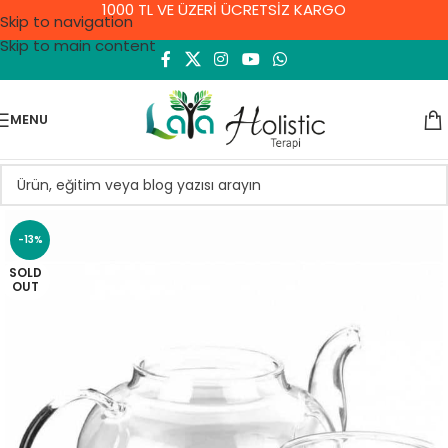
1000 TL VE ÜZERİ ÜCRETSİZ KARGO
Skip to navigation
Skip to main content
MENU
-13%
SOLD
OUT