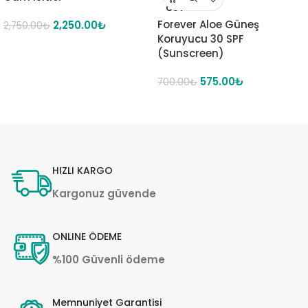
OUT
Forever Aloe Güneş
2,250.00
₺
2,750.00
₺
Koruyucu 30 SPF
(Sunscreen)
575.00
₺
700.00
₺
HIZLI KARGO
Kargonuz güvende
ONLINE ÖDEME
%100 Güvenli ödeme
Memnuniyet Garantisi