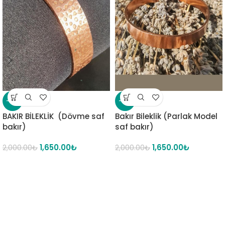
-18%
-18%
BAKIR BİLEKLİK (Dövme saf
Bakır Bileklik (Parlak Model
bakır)
saf bakır)
1,650.00
₺
1,650.00
₺
2,000.00
₺
2,000.00
₺