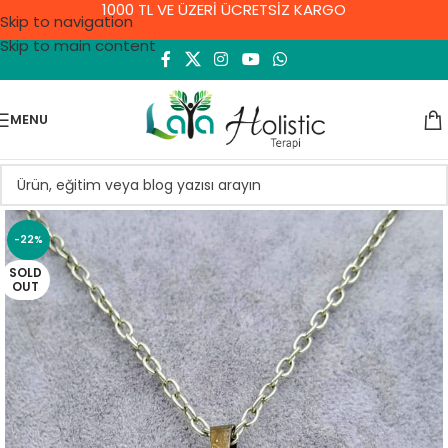
1000 TL VE ÜZERİ ÜCRETSİZ KARGO
Skip to navigation
Skip to main content
MENU
-22%
SOLD
OUT