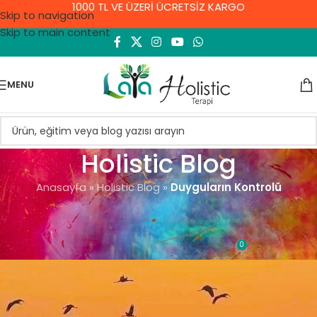
1000 TL VE ÜZERİ ÜCRETSİZ KARGO
Skip to navigation
Skip to main content
MENU
Holistic Blog
Anasayfa
»
Holistic Blog
»
Duyguların Kontrolü
GENEL
Duyguların Kontrolü
0
Demet Yıldırım
On 10 Eylül 2021