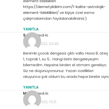
element bileklikleri
https://demetyildirim.com/1-kalite-astrolojik-
element-bileklikleri/
ve kişiye özel esma
çalışmalarından faydalanabilirsiniz:)
YANITLA
Sema
dedi ki:
29 Mayıs 2022, 03:46
Benimki çoook dengesiz çıktı valla. Hava 8, ateş
1, toprak 1, su 5… Hangi birini dengeleyeyim
bilemedim. Hepsine birden el atmam gerekiyo.
Siz ne düşünüyorsunuz. Yazan özellikleri
okuyunca şok oldum bu arada hepsi birebir aynı
YANITLA
Merve
dedi ki:
19 Şubat 2022, 13:21