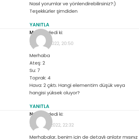
Nasıl yorumlar ve yönlendirebilirsiniz?:)
Teşekkürler şimdiden
YANITLA
Melisa
dedi ki:
17 Mayıs 2022, 20:50
Merhaba
Ateş: 2
Su: 7
Toprak: 4
Hava: 2 çıktı. Hangi elementim düşük veya
hangisi yüksek oluyor?
YANITLA
Nurgül
dedi ki:
30 Mayıs 2022, 22:32
Merhabalar, benim için de detaylı anlatır mısınız