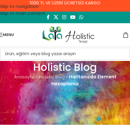
1000 TL VE ÜZERİ ÜCRETSİZ KARGO
Skip to navigation
Skip to main content
MENU
Holistic Blog
Anasayfa
»
Holistic Blog
»
Haritanızda Element
Hesaplama
GENEL
Haritanızda Element
Hesaplama
31
Demet Yıldırım
On 8 Eylül 2021