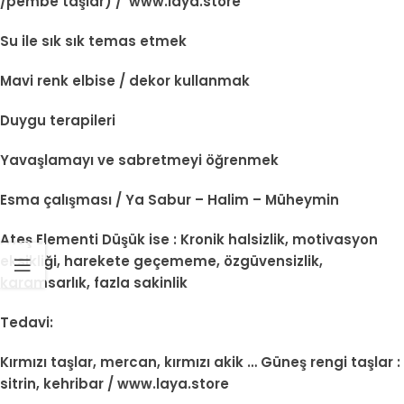
/pembe taşlar) / www.laya.store
Su ile sık sık temas etmek
Mavi renk elbise / dekor kullanmak
Duygu terapileri
Yavaşlamayı ve sabretmeyi öğrenmek
Esma çalışması / Ya Sabur – Halim – Müheymin
Ateş Elementi Düşük ise : Kronik halsizlik, motivasyon
eksikliği, harekete geçememe, özgüvensizlik,
karamsarlık, fazla sakinlik
Tedavi:
Kırmızı taşlar, mercan, kırmızı akik … Güneş rengi taşlar :
sitrin, kehribar / www.laya.store