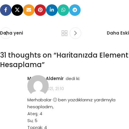
Daha yeni
Daha Eski
31 thoughts on “
Haritanızda Element
Hesaplama
”
Meltem Aldemir
dedi ki:
19 Aralık 2021, 21:10
Merhabalar 🙂 ben yazdıklarınız yardımıyla
hesapladım,
Ateş; 4
Su; 5
Toprak; 4