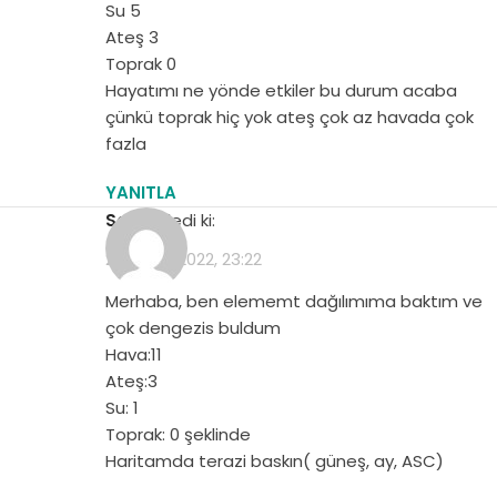
Su 5
Ateş 3
Toprak 0
Hayatımı ne yönde etkiler bu durum acaba
çünkü toprak hiç yok ateş çok az havada çok
fazla
YANITLA
Seda
dedi ki:
23 Nisan 2022, 23:22
Merhaba, ben elememt dağılımıma baktım ve
çok dengezis buldum
Hava:11
Ateş:3
Su: 1
Toprak: 0 şeklinde
Haritamda terazi baskın( güneş, ay, ASC)