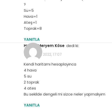
?
Su=5
Hava=1
Ateş=1
Toprak=8
YANITLA
Huden Meryem Köse
dedi ki:
16 Haziran 2022, 17:07
Kendi haritamı hesaplayınca
4 hava
5 su
2 toprak
4 ates
Bu sekilde dengeli mi sizce neler yapmalıyım
YANITLA