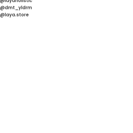
@layaholistic
@dmt_yldrm
@laya.store