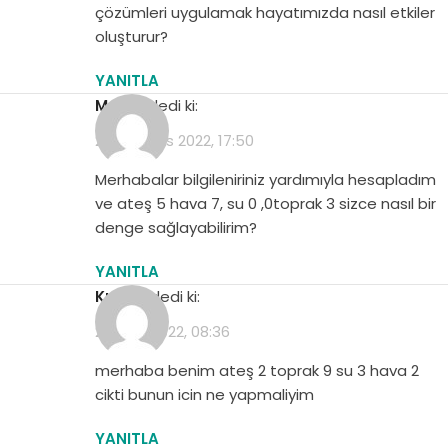
çözümleri uygulamak hayatımızda nasıl etkiler
oluşturur?
YANITLA
Melek
dedi ki:
21 Ağustos 2022, 17:50
Merhabalar bilgileniriniz yardımıyla hesapladım
ve ateş 5 hava 7, su 0 ,0toprak 3 sizce nasıl bir
denge sağlayabilirim?
YANITLA
kubra
dedi ki:
25 Eylül 2022, 08:36
merhaba benim ateş 2 toprak 9 su 3 hava 2
cikti bunun icin ne yapmaliyim
YANITLA