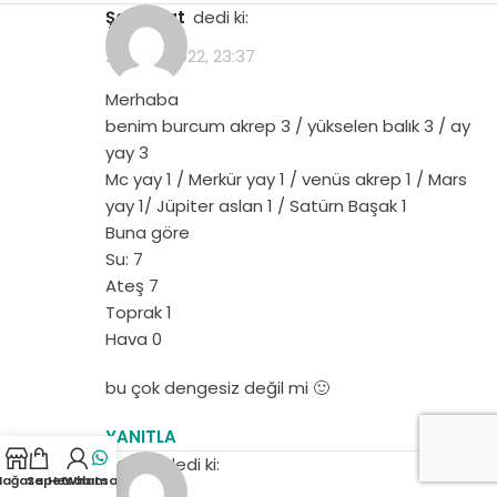
Şehrazat
dedi ki:
23 Ekim 2022, 23:37
Merhaba
benim burcum akrep 3 / yükselen balık 3 / ay
yay 3
Mc yay 1 / Merkür yay 1 / venüs akrep 1 / Mars
yay 1/ Jüpiter aslan 1 / Satürn Başak 1
Buna göre
Su: 7
Ateş 7
Toprak 1
Hava 0
bu çok dengesiz değil mi 🙂
YANITLA
talha
dedi ki:
ağaza
Sepet
Hesabım
Whatsapp