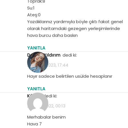
Toprak:8
Su:1
Ateş:0
Yazdıklarınız yardımıyla böyle çıktı fakat genel
olarak haritamdaki gezegen yerleşimlerinde
hava burcu daha baskın
YANITLA
Demet Yıldırım
dedi ki:
26 Mayıs 2023, 17:44
Hayır sadece belirtilen usülde hesaplanır
YANITLA
Kübra
dedi ki:
23 Mart 2022, 00:13
Merhabalar benim
Hava 7