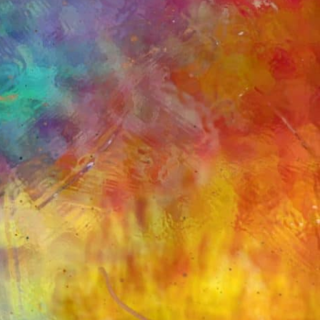
KATEGORILER
Astroloji ve Doğum Haritası
Dua Formülleri
Ezoterizm ve Bilgelik
Genel
Holistic Sağlık
İlişkiler
Ruhsal Enerji
Seans Deneyimleri
Spiritüel Teknikler
Son Yazılar
Medikal Astroloji
Zamanı Bükmek – Laya Holistic
Method