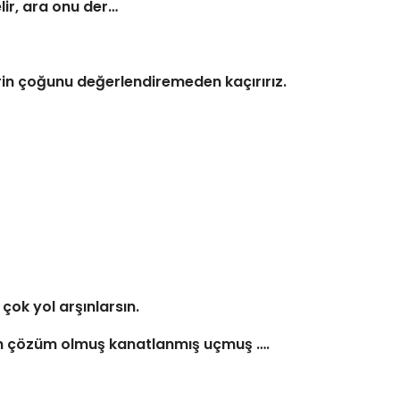
lir, ara onu der…
rin çoğunu değerlendiremeden kaçırırız.
 çok yol arşınlarsın.
ktan çözüm olmuş kanatlanmış uçmuş ….