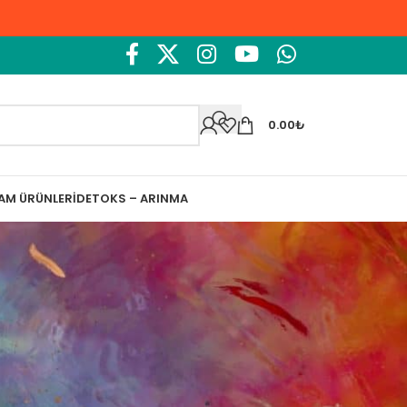
0.00
₺
ŞAM ÜRÜNLERI
DETOKS – ARINMA
Ara
Ara