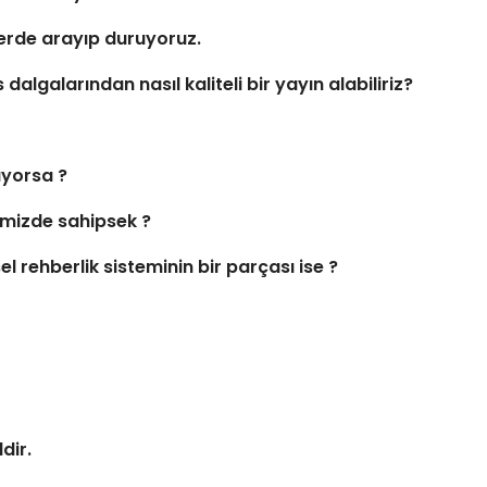
lerde arayıp duruyoruz.
alarından nasıl kaliteli bir yayın alabiliriz?
luyorsa ?
imizde sahipsek ?
l rehberlik sisteminin bir parçası ise ?
dir.