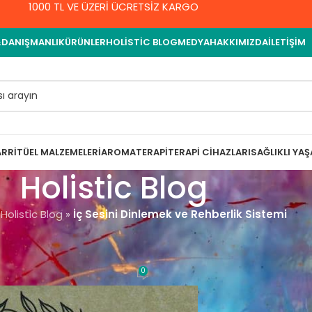
1000 TL VE ÜZERİ ÜCRETSİZ KARGO
&DANIŞMANLIK
ÜRÜNLER
HOLISTIC BLOG
MEDYA
HAKKIMIZDA
İLETIŞIM
AR
RITÜEL MALZEMELERI
AROMATERAPI
TERAPI CIHAZLARI
SAĞLIKLI YA
Holistic Blog
»
Holistic Blog
»
İç Sesini Dinlemek ve Rehberlik Sistemi
ENEL
ve Rehberlik Sistemi
0
emet Yıldırım
On 9 Eylül 2021