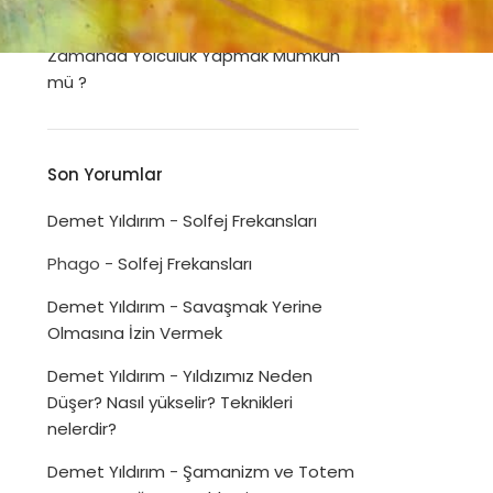
Dua Listeleri
Disiplinin Psikolojimizi İyileştirme Gücü
Zamanda Yolculuk Yapmak Mümkün
mü ?
Son Yorumlar
Demet Yıldırım
-
Solfej Frekansları
Phago
-
Solfej Frekansları
Demet Yıldırım
-
Savaşmak Yerine
Olmasına İzin Vermek
Demet Yıldırım
-
Yıldızımız Neden
Düşer? Nasıl yükselir? Teknikleri
nelerdir?
Demet Yıldırım
-
Şamanizm ve Totem