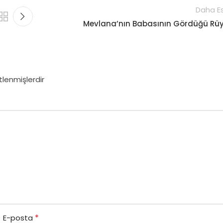
Daha Es
Mevlana’nın Babasının Gördüğü Rü
tlenmişlerdir
*
E-posta