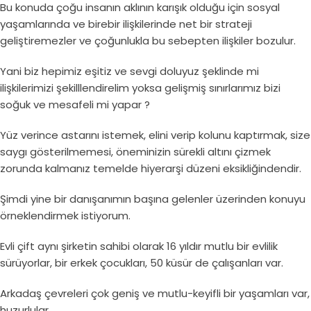
Bu konuda çoğu insanın aklının karışık olduğu için sosyal
yaşamlarında ve birebir ilişkilerinde net bir strateji
geliştiremezler ve çoğunlukla bu sebepten ilişkiler bozulur.
Yani biz hepimiz eşitiz ve sevgi doluyuz şeklinde mi
ilişkilerimizi şekilllendirelim yoksa gelişmiş sınırlarımız bizi
soğuk ve mesafeli mi yapar ?
Yüz verince astarını istemek, elini verip kolunu kaptırmak, size
saygı gösterilmemesi, öneminizin sürekli altını çizmek
zorunda kalmanız temelde hiyerarşi düzeni eksikliğindendir.
Şimdi yine bir danışanımın başına gelenler üzerinden konuyu
örneklendirmek istiyorum.
Evli çift aynı şirketin sahibi olarak 16 yıldır mutlu bir evlilik
sürüyorlar, bir erkek çocukları, 50 küsür de çalışanları var.
Arkadaş çevreleri çok geniş ve mutlu-keyifli bir yaşamları var,
huzurlular.