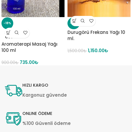
-18%
-23%
Durugörü Frekans Yağı 10
SOLD
OUT
ml.
Aromaterapi Masaj Yağı
100 ml
1,150.00
₺
1,500.00
₺
735.00
₺
900.00
₺
HIZLI KARGO
Kargonuz güvende
ONLINE ÖDEME
%100 Güvenli ödeme