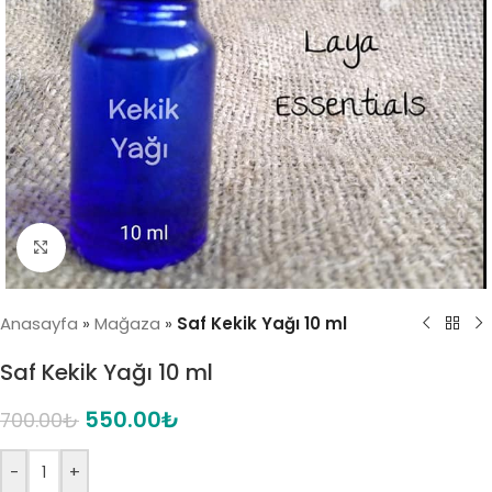
Click to enlarge
Anasayfa
»
Mağaza
»
Saf Kekik Yağı 10 ml
Saf Kekik Yağı 10 ml
550.00
₺
700.00
₺
-
+