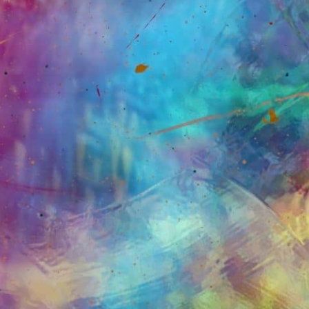
eyi seçebilirsin.
e yastaysan, şuan istediğin gibi bir ilişki yaratma şansına sah
ş olabilirsin.
i keşfetmek için bir boşluk yakalamış olabilirsin.
erfi ettiğini farkedip güç bulabilirsin.
ulabilir ve koşulları degiştirebilirsin.
gibi ruhsal gücünü yükselttiğini gözlemleyebilirsin.
azibelerini görebilirsin.
lmamış duygularının tadını çıkarabilirsin …