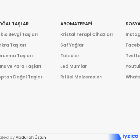
OĞAL TAŞLAR
AROMATERAPI
SOSYA
k & Sevgi Taşları
Kristal Terapi Cihazları
Insta
kra Taşları
Saf Yağlar
Faceb
orunma Taşları
Tütsüler
Twitte
ns ve Para Taşları
Led Mumlar
Youtu
optan Doğal Taşlar
Ritüel Malzemeleri
What
ated by
Abdullah Üstün