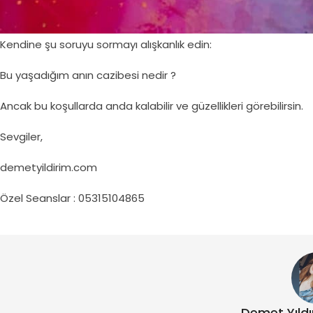
Ve bu gözlerle etrafına bakınca milyonlarca yeni cazibe keşfed
Kendine şu soruyu sormayı alışkanlık edin:
Bu yaşadığım anın cazibesi nedir ?
Ancak bu koşullarda anda kalabilir ve güzellikleri görebilirsin.
Sevgiler,
demetyildirim.com
Özel Seanslar : 05315104865
Demet Yıld