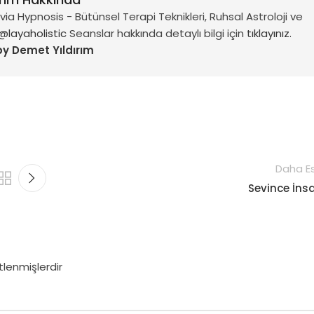
a Hypnosis - Bütünsel Terapi Teknikleri, Ruhsal Astroloji ve
@layaholistic
Seanslar hakkında detaylı bilgi için
tıklayınız.
by Demet Yıldırım
Daha Es
Sevince İns
tlenmişlerdir