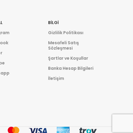
L
BILGI
gram
Gizlilik Politikası
ook
Mesafeli Satış
Sözleşmesi
r
Şartlar ve Koşullar
be
Banka Hesap Bilgileri
sapp
İletişim