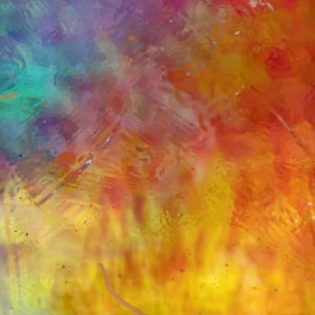
KATEGORILER
Astroloji ve Doğum Haritası
Dua Formülleri
ip
Ezoterizm ve Bilgelik
Genel
Holistic Sağlık
İlişkiler
Ruhsal Enerji
Seans Deneyimleri
Spiritüel Teknikler
Son Yazılar
Medikal Astroloji
Zamanı Bükmek – Laya Holistic
Method