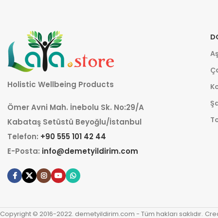
D
Aş
Ça
Holistic Wellbeing Products
K
Şa
Ömer Avni Mah. İnebolu Sk. No:29/A
T
Kabataş Setüstü Beyoğlu/İstanbul
Telefon:
+90 555 101 42 44
E-Posta:
info@demetyildirim.com
Copyright © 2016-2022. demetyildirim.com - Tüm hakları saklıdır.
Cre