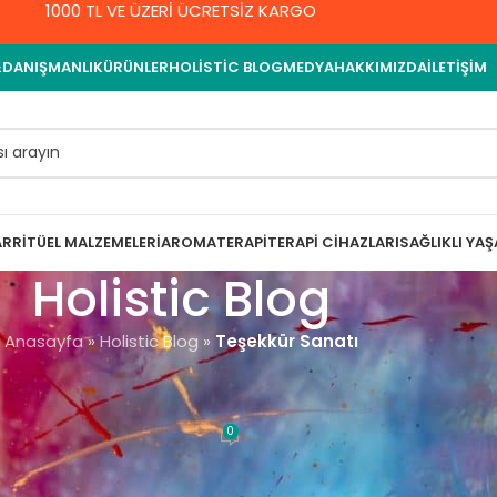
1000 TL VE ÜZERİ ÜCRETSİZ KARGO
&DANIŞMANLIK
ÜRÜNLER
HOLISTIC BLOG
MEDYA
HAKKIMIZDA
İLETIŞIM
AR
RITÜEL MALZEMELERI
AROMATERAPI
TERAPI CIHAZLARI
SAĞLIKLI YA
Holistic Blog
Anasayfa
»
Holistic Blog
»
Teşekkür Sanatı
ENEL
r Sanatı
0
met Yıldırım
On 10 Eylül 2021