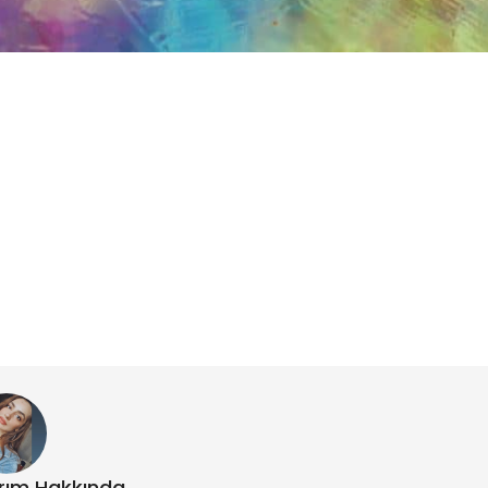
ebilirsin ..
ırım Hakkında