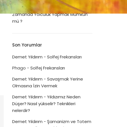
Dua Listeleri
Disiplinin Psikolojimizi İyileştirme Gücü
Zamanda Yolculuk Yapmak Mümkün
mü ?
Son Yorumlar
Demet Yıldırım
-
Solfej Frekansları
Phago
-
Solfej Frekansları
Demet Yıldırım
-
Savaşmak Yerine
Olmasına İzin Vermek
Demet Yıldırım
-
Yıldızımız Neden
Düşer? Nasıl yükselir? Teknikleri
nelerdir?
Demet Yıldırım
-
Şamanizm ve Totem