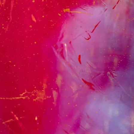
Teşekkür Sanatı
Sızlanmak yerine, belki de içinde olduğun halin cazibesini görm
Mesela kötü bir ilişkin sonlandıysa ve emeklerim boşa gitti diy
olmanın armağanını alabilirsin.
Bir para kaybettiysen, birdaha nasıl kaybetmeyeceğini öğrenmi
İşinden ayrıldıysan, gerçekte hangi işle meşgul olmak istediğin
Sevdiğin birisi vefat ettiyse, onun bu dünyadaki tüm acılardan t
Sağlığın aksadıysa, biraz yavaşlayıp sana neyin iyi gelmediğini b
Karnın açsa, açlığın ve düşük kan şekerinin, inzivaya çekilmek 
Kırsalda yaşıyorsan ceylanların, şehirde yaşıyorsan martıların c
Yaşça ilerlediysen tecrübelerinin, henüz gençsen taze/dokunu