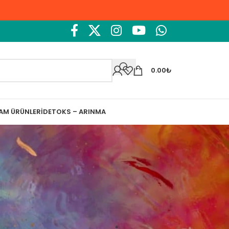
0.00
₺
ŞAM ÜRÜNLERI
DETOKS – ARINMA
Ara
Ara