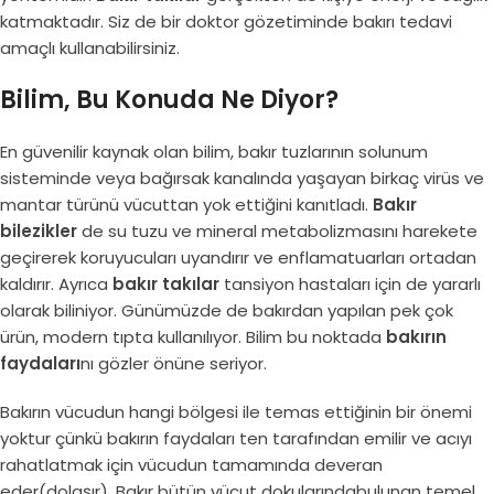
katmaktadır. Siz de bir doktor gözetiminde bakırı tedavi
amaçlı kullanabilirsiniz.
Bilim, Bu Konuda Ne Diyor?
En güvenilir kaynak olan bilim, bakır tuzlarının solunum
sisteminde veya bağırsak kanalında yaşayan birkaç virüs ve
mantar türünü vücuttan yok ettiğini kanıtladı.
Bakır
bilezikler
de su tuzu ve mineral metabolizmasını harekete
geçirerek koruyucuları uyandırır ve enflamatuarları ortadan
kaldırır. Ayrıca
bakır takılar
tansiyon hastaları için de yararlı
olarak biliniyor. Günümüzde de bakırdan yapılan pek çok
ürün, modern tıpta kullanılıyor. Bilim bu noktada
bakırın
faydaları
nı gözler önüne seriyor.
Bakırın vücudun hangi bölgesi ile temas ettiğinin bir önemi
yoktur çünkü bakırın faydaları ten tarafından emilir ve acıyı
rahatlatmak için vücudun tamamında deveran
eder(dolaşır). Bakır bütün vücut dokularındabulunan temel