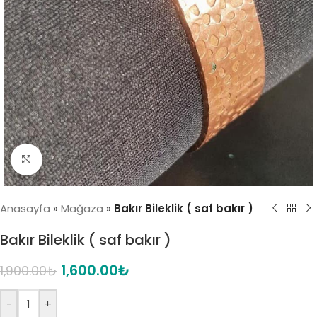
Click to enlarge
Anasayfa
»
Mağaza
»
Bakır Bileklik ( saf bakır )
Bakır Bileklik ( saf bakır )
1,600.00
₺
1,900.00
₺
-
+