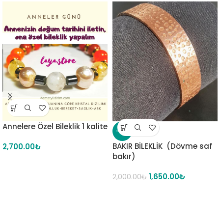
Annelere Özel Bileklik 1 kalite
-18%
BAKIR BİLEKLİK (Dövme saf
2,700.00
₺
bakır)
1,650.00
₺
2,000.00
₺