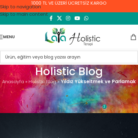
1000 TL VE ÜZERİ ÜCRETSİZ KARGO
Skip to navigation
Skip to main content
MENU
Holistic Blog
Anasayfa
»
Holistic Blog
»
Yıldız Yükseltmek ve Parlamak
GENEL
Yıldız Yükseltmek ve Parlamak
2
Demet Yıldırım
On 8 Eylül 2021