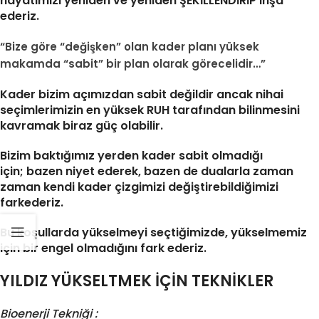
hayatımızı yeniden ve yeniden ŞEKİLLENDİRİP inşa
ederiz.
“Bize göre “değişken” olan kader planı yüksek
makamda “sabit” bir plan olarak görecelidir…”
Kader bizim açımızdan sabit değildir ancak nihai
seçimlerimizin en yüksek RUH tarafından bilinmesini
kavramak biraz güç olabilir.
Bizim baktığımız yerden kader sabit olmadığı
için; bazen niyet ederek, bazen de dualarla zaman
zaman kendi kader çizgimizi değiştirebildiğimizi
farkederiz.
Bu koşullarda yükselmeyi seçtiğimizde, yükselmemiz
için bir engel olmadığını fark ederiz.
YILDIZ YÜKSELTMEK İÇİN TEKNİKLER
Bioenerji Tekniği :