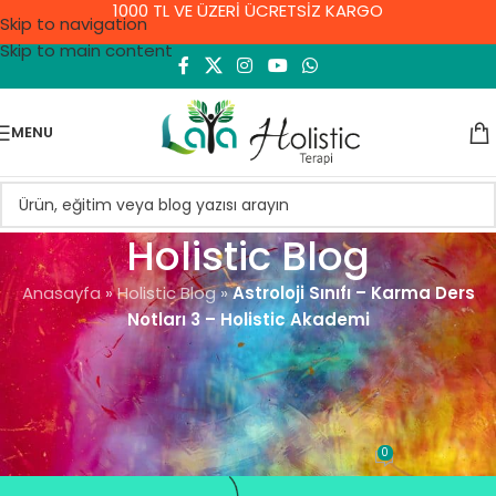
1000 TL VE ÜZERİ ÜCRETSİZ KARGO
Skip to navigation
Skip to main content
MENU
Holistic Blog
Anasayfa
»
Holistic Blog
»
Astroloji Sınıfı – Karma Ders
Notları 3 – Holistic Akademi
ASTROLOJI VE DOĞUM HARITASI
Astroloji Sınıfı – Karma Ders
Notları 3 – Holistic Akademi
0
Demet Yıldırım
On 2 Şubat 2022