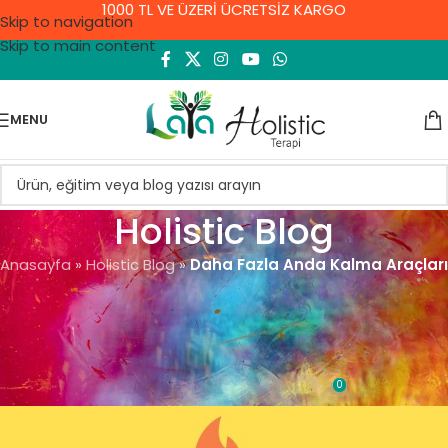
1000 TL VE ÜZERİ ÜCRETSİZ KARGO
Skip to navigation
Skip to main content
MENU
Holistic Blog
Anasayfa
»
Holistic Blog
»
Daha Fazla Anda Kalma Araçları
GENEL
Daha Fazla Anda Kalma
Araçları
0
Demet Yıldırım
On 9 Eylül 2021