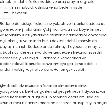
olmak için daha fazla madde ve araç arayışına girerler.
Aradığımız mutluluk aslında kendi bedenimizde
kalabilmektedir.
Bedene döndükçe frekansınız yükselir ve insanlar sadece sizi
görerek bile şifalanabilir. Çalışma hayatımda böyle bir şey
yaşamıştım. Kırklı yaşlarında ofisten bir arkadaşım doktoruna
aşık olmuştu ve aslında bunu doktoru dahil kimseyle de
paylaşmamıştı. Sadece anda kalmayı, heyecanlanmayı ve
aşık olmayı deneyimliyordu ve gerçekten frekansı hissedilir
derecede yükselmişti. O dönem o kadar anda ve
bedenindeydi ki onunla kahve içmeye gittigimde dahi o
andan müthiş keyif alıyordum. Her an çok özeldi…
Şimdi belki siz otururken farkında olmadan belinizi
yoruyorsunuz, belki de gözlerinizi gevşetmeye ihtiyacınız var
yada nefesinizi tuttuğunuzun farkında değilsiniz. Belki de
uzun süredir bir deniz kenarında sessizce oturup suyun akışını