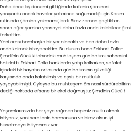
Daha önce kış dönemi gittiğimde kafenin şöminesi
yanıyordu ancak havalar yeterince soğumadığı için Kasım
rutininde şömine yakmamışlardı. Biraz zaman geçtikten
sonra eğer şömine yansaydı daha fazla anda kalabileceğimi
farkettim.
Yani orası bambaşka bir yer olacaktı ve ben daha fazla
anda kalmak isteyecektim. Bu durum bana Eckhart Tolle-
Şimdi’nin Gücü kitabındaki muhteşem gün batımı sahnesini
hatırlattı. Eckhart Tolle banklarda yatıp kalkarken, sefalet
içindeki bir hayatın ortasında gün batımının güzelliği
karşısında anda kalabilmiş ve eşsiz bir mutluluk
yaşayabilmişti. Öyleyse bu muhteşem ânı nasıl sürdürebilirim
dediği noktada efsane bir ekol doğmuştu: Şimdinin Gücü !
Yaşamlarımızda her şeye rağmen hepimiz mutlu olmak
istiyoruz, yani serotonin hormonuna ve biraz olsun iyi
hissetmeye ihtiyacımız var.