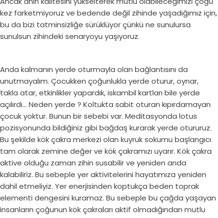
Ancak ânın kalitesini yükselterek mutlu olabileceğimizi çoğu
kez farketmiyoruz ve bedende değil zihinde yaşadığımız için,
bu da bizi tatminsizliğe sürüklüyor çünkü ne sunulursa
sunulsun zihindeki senaryoyu yaşıyoruz.
Anda kalmanın yerde oturmayla olan bağlantısını da
unutmayalım. Çocukken çoğunlukla yerde oturur, oynar,
takla atar, etkinlikler yapardık, iskambil kartları bile yerde
açılırdı… Neden yerde ? Koltukta sabit oturan kıpırdamayan
çocuk yoktur. Bunun bir sebebi var. Meditasyonda lotus
pozisyonunda bildiğiniz gibi bağdaş kurarak yerde otururuz.
Bu şekilde kök çakra merkezi olan kuyruk sokumu başlangıcı
tam olarak zemine değer ve kök çakramızı uyarır. Kök çakra
aktive olduğu zaman zihin susabilir ve yeniden anda
kalabiliriz. Bu sebeple yer aktivitelerini hayatımıza yeniden
dahil etmeliyiz. Yer enerjisinden koptukça beden toprak
elementi dengesini kuramaz. Bu sebeple bu çağda yaşayan
insanların çoğunun kök çakraları aktif olmadığından mutlu