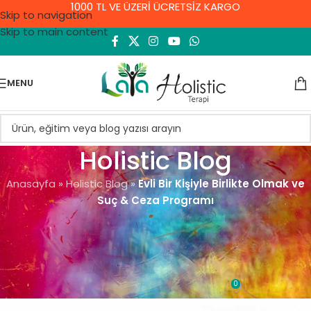
1000 TL VE ÜZERİ ÜCRETSİZ KARGO
Skip to navigation
Skip to main content
MENU
Holistic Blog
Anasayfa
»
Holistic Blog
»
Evli Bir Kişiyle Birlikte Olmak ve
Suç & Ceza Programı
GENEL
Evli Bir Kişiyle Birlikte Olmak ve
Suç & Ceza Programı
0
Demet Yıldırım
On 8 Eylül 2021