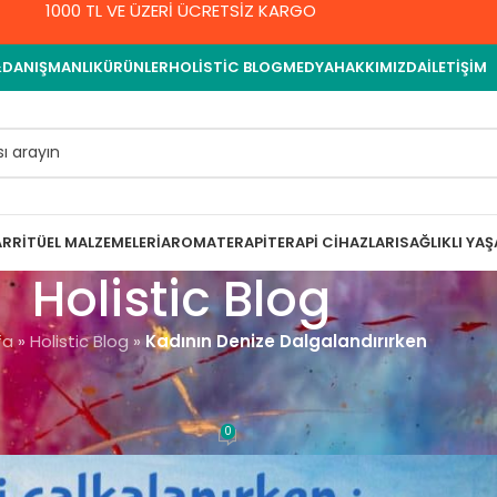
1000 TL VE ÜZERİ ÜCRETSİZ KARGO
&DANIŞMANLIK
ÜRÜNLER
HOLISTIC BLOG
MEDYA
HAKKIMIZDA
İLETIŞIM
AR
RITÜEL MALZEMELERI
AROMATERAPI
TERAPI CIHAZLARI
SAĞLIKLI YA
Holistic Blog
fa
»
Holistic Blog
»
Kadının Denize Dalgalandırırken
ENEL
Dalgalandırırken
0
emet Yıldırım
On 8 Eylül 2021