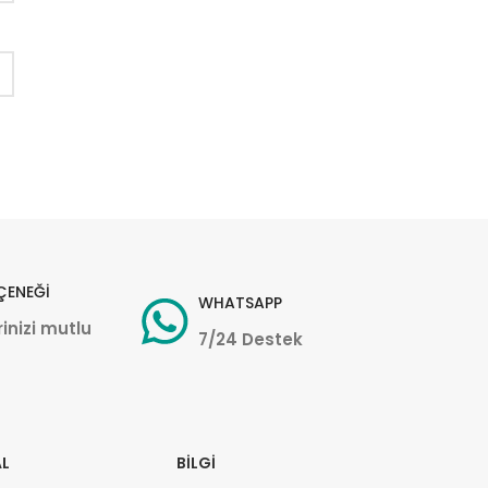
ÇENEĞİ
WHATSAPP
inizi mutlu
7/24 Destek
L
BILGI