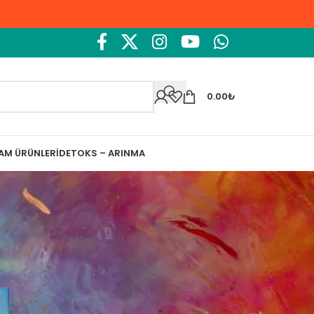
0.00
₺
ŞAM ÜRÜNLERI
DETOKS – ARINMA
Ara
Ara