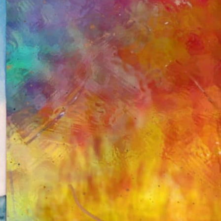
KATEGORILER
Astroloji ve Doğum Haritası
Dua Formülleri
Ezoterizm ve Bilgelik
Genel
Holistic Sağlık
İlişkiler
Ruhsal Enerji
Seans Deneyimleri
Spiritüel Teknikler
Son Yazılar
Medikal Astroloji
Zamanı Bükmek – Laya Holistic
Method