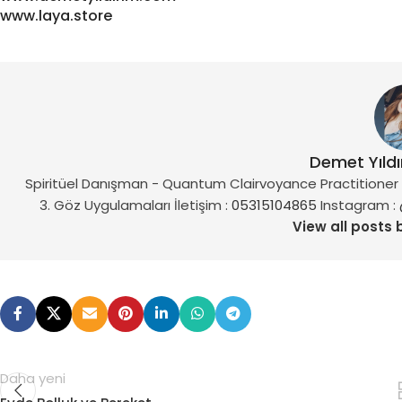
www.laya.store
Demet Yıld
Spiritüel Danışman - Quantum Clairvoyance Practitioner vi
3. Göz Uygulamaları İletişim :
05315104865
Instagram :
View all posts 
Daha yeni