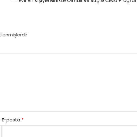
Evli Bir Kişiyle Birlikte Olmak ve Suç & Ceza Progra
tlenmişlerdir
*
E-posta