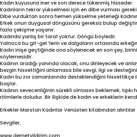
Kadın kuyusuna iner ve son derece tükenmiş hisseder.
Kadınların tekrar yükselmesi için en dibe vurması gereki
Dibe vurduktan sonra hemen yükselme yeteneği kadının 
Erkek onun duygusal döngüsünü gereksiz bulup değiştirm
fazla çekişme yaşanır.
Kadında yanlış bir taraf yoktur. Döngü böyledir.
Yalnızca bu git-gel ‘lerin ve dalgaların ortasında erkeğin
Kadın inişe geçtiğinde ona söylenecek en son şey, biri
söylemesidir.
Kadının aradığı yanında olacak, onu dinleyecek ve anlay
bezgin hissettiğini anlamasa bile sevgi, ilgi ve desteğini
Kadın bu zor zamanlarında desteklendiğini hissettikçe
başlar.
Kadının sevecenliğinin sürekli olmasını beklemek, tıpk
ritimlerle doludur. Bir ilişkide de kadın ve erkeklerin ken
Erkekler Marstan Kadınlar Venüsten kitabından alıntılar
Sevgiler,
www.demetyildirim.com