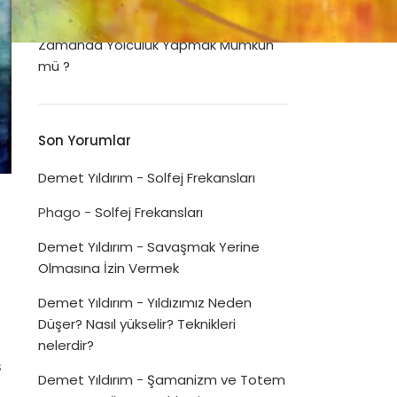
Dua Listeleri
Disiplinin Psikolojimizi İyileştirme Gücü
Zamanda Yolculuk Yapmak Mümkün
mü ?
Son Yorumlar
Demet Yıldırım
-
Solfej Frekansları
Phago
-
Solfej Frekansları
Demet Yıldırım
-
Savaşmak Yerine
Olmasına İzin Vermek
Demet Yıldırım
-
Yıldızımız Neden
Düşer? Nasıl yükselir? Teknikleri
nelerdir?
ş
Demet Yıldırım
-
Şamanizm ve Totem