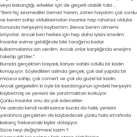
veya kıskançlığı, erkekler için de geçerli olabilir tabi …
“Beni hiç sevmediler Demet hanım, zaten hayatım çok zordu
ve benim sahip olduklarımdan insanlar hep rahatsız oldular.
Sonunda herşeyimi kaybettim. Bence benim ölmemi
istiyorlar. Ancak ben herkes için hep daha iyisini istedim.
İnsanlar evime geldiğinde bile tarağıma kadar
kullanmalarına izin verdim. Ancak onlar karşılığında enerjimi
tüketip gittiler.”
Burada gerçekten başarılı, kariyer sahibi ödüllü bir kadın
konuşuyor. Söyledikleri aslında gerçek, çok asil yapıda bir
mizaca sahip, çok cömert ve çok da güzel bir kadın.
Ancak gelgelelim ki öyle bir kısırdöngünün içindeki herşeyini
kaybetmiş ve yenisini de yaratmaktan korkuyor.
Çünkü insanlar onu da yok edecekler.
Ve aslında kendi realitesince burda da haklı, yenisini
yaratınca gerçekten de kaybedecek çünkü hala etrafında
kıskanç frekanstaki kişiler dolaşıyor.
Sizce neyi değiştirmesi lazım ?