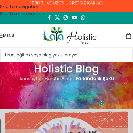
1000 TL VE ÜZERİ ÜCRETSİZ KARGO
Skip to navigation
Skip to main content
MENU
Holistic Blog
Anasayfa
»
Holistic Blog
»
Farkındalık Şoku
GENEL
Farkındalık Şoku
0
Demet Yıldırım
On 10 Eylül 2021