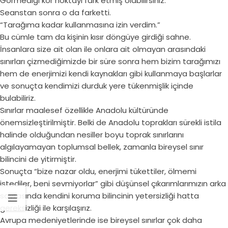
Görmediği kör noktayı fark etmiş olabilirsiniz.
Seanstan sonra o da farketti.
“Tarağıma kadar kullanmasına izin verdim.”
Bu cümle tam da kişinin kısır döngüye girdiği sahne.
İnsanlara size ait olan ile onlara ait olmayan arasındaki
sınırları çizmediğimizde bir süre sonra hem bizim tarağımızı
hem de enerjimizi kendi kaynakları gibi kullanmaya başlarlar
ve sonuçta kendimizi durduk yere tükenmişlik içinde
bulabiliriz.
Sınırlar maalesef özellikle Anadolu kültüründe
önemsizleştirilmiştir. Belki de Anadolu toprakları sürekli istila
halinde olduğundan nesiller boyu toprak sınırlarını
algılayamayan toplumsal bellek, zamanla bireysel sınır
bilincini de yitirmiştir.
Sonuçta “bize nazar oldu, enerjimi tükettiler, ölmemi
istediler, beni sevmiyorlar” gibi düşünsel çıkarımlarımızın arka
sayfasında kendini koruma bilincinin yetersizliği hatta
gereksizliği ile karşılaşırız.
Avrupa medeniyetlerinde ise bireysel sınırlar çok daha