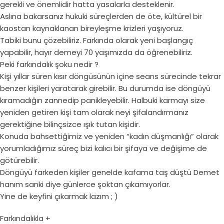
gerekli ve önemlidir hatta yasalarla desteklenir.
Aslına bakarsanız hukuki süreçlerden de öte, kültürel bir
kaostan kaynaklanan bireyleşme krizleri yaşıyoruz.
Tabiki bunu çözebiliriz. Farkında olarak yeni başlangıç
yapabilir, hayır demeyi 70 yaşımızda da öğrenebiliriz.
Peki farkındalık şoku nedir ?
Kişi yıllar süren kısır döngüsünün içine seans sürecinde tekrar
benzer kişileri yaratarak girebilir. Bu durumda ise döngüyü
kıramadığın zannedip panikleyebilir. Halbuki karmayı size
yeniden getiren kişi tam olarak neyi şifalandırmanız
gerektiğine bilinçsizce ışık tutan kişidir.
Konuda bahsettiğimiz ve yeniden “kadın düşmanlığı” olarak
yorumladığımız süreç bizi kalıcı bir şifaya ve değişime de
götürebilir.
Döngüyü farkeden kişiler genelde kafama taş düştü Demet
hanım sanki diye günlerce şoktan çıkamıyorlar.
Yine de keyfini çıkarmak lazım ; )
Farkındalıkla +