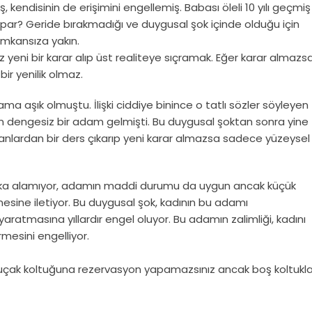
kendisinin de erişimini engellemiş. Babası öleli 10 yılı geçmiş
apar? Geride bırakmadığı ve duygusal şok içinde olduğu için
imkansıza yakın.
eni bir karar alıp üst realiteye sıçramak. Eğer karar almazs
r yenilik olmaz.
ma aşık olmuştu. İlişki ciddiye binince o tatlı sözler söyleyen
n dengesiz bir adam gelmişti. Bu duygusal şoktan sonra yine
anlardan bir ders çıkarıp yeni karar almazsa sadece yüzeysel
afaka alamıyor, adamın maddi durumu da uygun ancak küçük
annesine iletiyor. Bu duygusal şok, kadının bu adamı
tmasına yıllardır engel oluyor. Bu adamın zalimliği, kadını
rmesini engelliyor.
 bir uçak koltuğuna rezervasyon yapamazsınız ancak boş koltukla