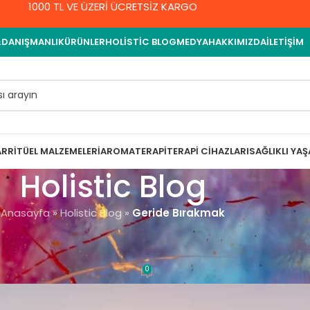
1000 TL VE ÜZERİ ÜCRETSİZ KARGO
&DANIŞMANLIK
ÜRÜNLER
HOLISTIC BLOG
MEDYA
HAKKIMIZDA
İLETIŞIM
AR
RITÜEL MALZEMELERI
AROMATERAPI
TERAPI CIHAZLARI
SAĞLIKLI YA
Holistic Blog
Anasayfa
»
Holistic Blog
»
Geride Bırakmak
L ENERJI
Bırakmak
0
met Yıldırım
On 7 Mayıs 2022