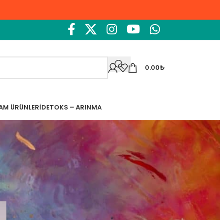
0.00
₺
ŞAM ÜRÜNLERI
DETOKS – ARINMA
Ara
Ara