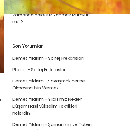
Dua Listeleri
Disiplinin Psikolojimizi İyileştirme Gücü
Zamanda Yolculuk Yapmak Mümkün
mü ?
Son Yorumlar
Demet Yıldırım
-
Solfej Frekansları
Phago
-
Solfej Frekansları
Demet Yıldırım
-
Savaşmak Yerine
Olmasına İzin Vermek
Demet Yıldırım
-
Yıldızımız Neden
En
Düşer? Nasıl yükselir? Teknikleri
nelerdir?
Demet Yıldırım
-
Şamanizm ve Totem