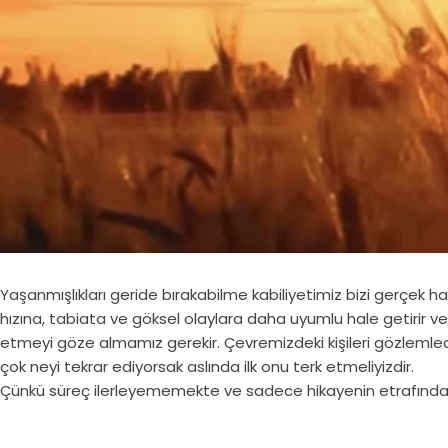
Yaşanmışlıkları geride bırakabilme kabiliyetimiz bizi gerçek h
hızına, tabiata ve göksel olaylara daha uyumlu hale getirir v
etmeyi göze almamız gerekir. Çevremizdeki kişileri gözlemled
çok neyi tekrar ediyorsak aslında ilk onu terk etmeliyizdir.
Çünkü süreç ilerleyememekte ve sadece hikayenin etrafınd