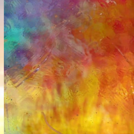
KATEGORILER
Astroloji ve Doğum Haritası
Dua Formülleri
Ezoterizm ve Bilgelik
Genel
Holistic Sağlık
İlişkiler
Ruhsal Enerji
Seans Deneyimleri
Spiritüel Teknikler
Son Yazılar
Medikal Astroloji
Zamanı Bükmek – Laya Holistic
Method