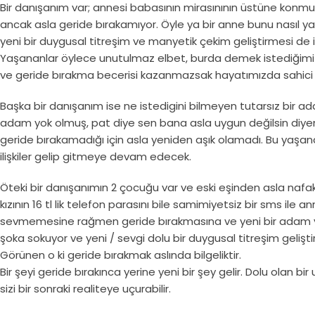
Bir danışanım var; annesi babasının mirasınının üstüne konmuş, 
ancak asla geride bırakamıyor. Öyle ya bir anne bunu nasıl y
yeni bir duygusal titreşim ve manyetik çekim geliştirmesi de 
Yaşananlar öylece unutulmaz elbet, burda demek istediğimiz y
ve geride bırakma becerisi kazanmazsak hayatımızda sahici bi
Başka bir danışanım ise ne istedigini bilmeyen tutarsız bir ada
adam yok olmuş, pat diye sen bana asla uygun değilsin diye
geride bırakamadığı için asla yeniden aşık olamadı. Bu yaşan
ilişkiler gelip gitmeye devam edecek.
Öteki bir danışanımın 2 çocuğu var ve eski eşinden asla n
kızının 16 tl lik telefon parasını bile samimiyetsiz bir sms ile 
sevmemesine rağmen geride bırakmasına ve yeni bir adam yara
şoka sokuyor ve yeni / sevgi dolu bir duygusal titreşim gelişti
Görünen o ki geride bırakmak aslında bilgeliktir.
Bir şeyi geride bırakınca yerine yeni bir şey gelir. Dolu olan
sizi bir sonraki realiteye uçurabilir.