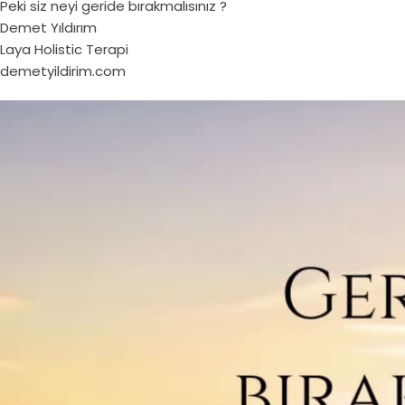
Peki siz neyi geride bırakmalısınız ?
Demet Yıldırım
Laya Holistic Terapi
demetyildirim.com