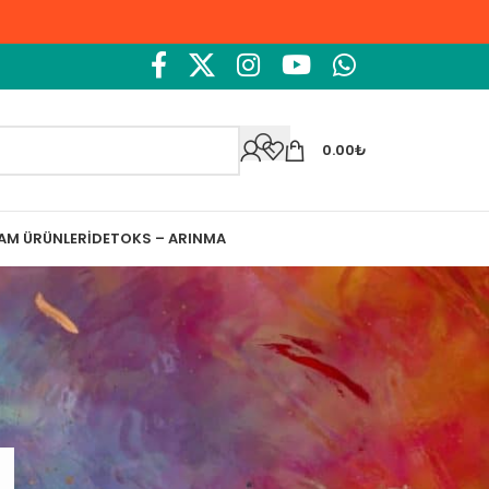
0.00
₺
ŞAM ÜRÜNLERI
DETOKS – ARINMA
Ara
Ara