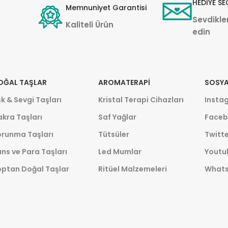
HEDİYE SE
Memnuniyet Garantisi
Sevdikler
Kaliteli Ürün
edin
OĞAL TAŞLAR
AROMATERAPI
SOSYA
k & Sevgi Taşları
Kristal Terapi Cihazları
Insta
kra Taşları
Saf Yağlar
Faceb
orunma Taşları
Tütsüler
Twitte
ns ve Para Taşları
Led Mumlar
Youtu
optan Doğal Taşlar
Ritüel Malzemeleri
What