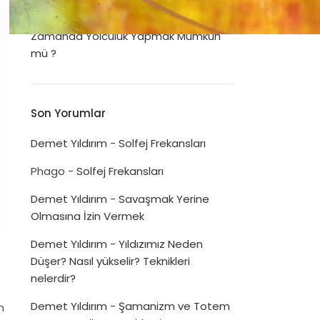
Dua Listeleri
Disiplinin Psikolojimizi İyileştirme Gücü
Zamanda Yolculuk Yapmak Mümkün
mü ?
Son Yorumlar
Demet Yıldırım
-
Solfej Frekansları
Phago
-
Solfej Frekansları
Demet Yıldırım
-
Savaşmak Yerine
Olmasına İzin Vermek
Demet Yıldırım
-
Yıldızımız Neden
Düşer? Nasıl yükselir? Teknikleri
nelerdir?
Demet Yıldırım
-
Şamanizm ve Totem
n