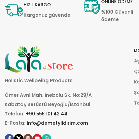
ONLINE ÖDEME
HIZLI KARGO
%100 Güvenli
Kargonuz güvende
ödeme
D
Aş
Ça
Holistic Wellbeing Products
K
Şa
Ömer Avni Mah. İnebolu Sk. No:29/A
T
Kabataş Setüstü Beyoğlu/İstanbul
Telefon:
+90 555 101 42 44
E-Posta:
info@demetyildirim.com