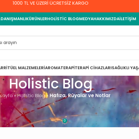
1000 TL VE ÜZERİ ÜCRETSİZ KARGO
&DANIŞMANLIK
ÜRÜNLER
HOLISTIC BLOG
MEDYA
HAKKIMIZDA
İLETIŞIM
AR
RITÜEL MALZEMELERI
AROMATERAPI
TERAPI CIHAZLARI
SAĞLIKLI YA
Holistic Blog
sayfa
»
Holistic Blog
»
Hafıza, Rüyalar ve Notlar
 VE BILGELIK
lar ve Notlar
0
met Yıldırım
On 3 Mart 2022