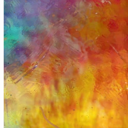
KATEGORILER
Astroloji ve Doğum Haritası
Dua Formülleri
Ezoterizm ve Bilgelik
Genel
Holistic Sağlık
İlişkiler
Ruhsal Enerji
Seans Deneyimleri
Spiritüel Teknikler
Son Yazılar
Medikal Astroloji
Zamanı Bükmek – Laya Holistic
Method