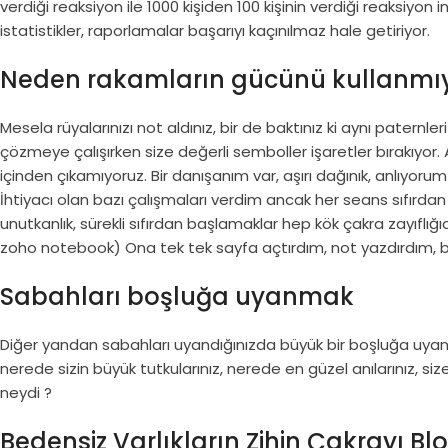
verdiği reaksiyon ile 1000 kişiden 100 kişinin verdiği reaksiyon
istatistikler, raporlamalar başarıyı kaçınılmaz hale getiriyor.
Neden rakamların gücünü kullanmıy
Mesela rüyalarınızı not aldınız, bir de baktınız ki aynı paternl
çözmeye çalışırken size değerli semboller işaretler bırakıyo
içinden çıkamıyoruz. Bir danışanım var, aşırı dağınık, anlıyor
İhtiyacı olan bazı çalışmaları verdim ancak her seans sıfırdan 
unutkanlık, sürekli sıfırdan başlamaklar hep kök çakra zayıflığı
zoho notebook) Ona tek tek sayfa açtırdım, not yazdırdım, b
Sabahları boşluğa uyanmak
Diğer yandan sabahları uyandığınızda büyük bir boşluğa uyan
nerede sizin büyük tutkularınız, nerede en güzel anılarınız, size
neydi ?
Bedensiz Varlıkların Zihin Çakrayı Bl