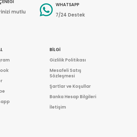
ÇENEĞİ
WHATSAPP
inizi mutlu
7/24 Destek
L
BILGI
gram
Gizlilik Politikası
ook
Mesafeli Satış
Sözleşmesi
r
Şartlar ve Koşullar
be
Banka Hesap Bilgileri
sapp
İletişim