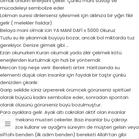
olmak onların enerjisini çeker. Çünkü mars savaşı ve
mücadeleyi sembolize eder
Lokman suresi dinlerseniz iyilesmek için aklınıza bir yığın fikir
gelir ( melekler fısıldar)
Belaya mani olmak icin YA MANİ DAFİ x 5000 Okuruz
Tuzlu su ile yıkanmak büyüyü bozar, ancak bol miktarda tuz
gerekiyor. Denize girmek gibi …
Ezan okunurken Kuran okumak yada zikir çekmek kötü
enerjilerden kurtulmak için hızlı bir yöntemdir.
Mercan taşı neşe verir. Bereketi artırır. Haritasında su
elementi düşük olan insanlar için faydalı bir taştır çünkü
denizden çıkarılır.
Garip sekilde iciniz ürpererek örümcek görürseniz spiritüel
olarak büyücü kadını sembolize eder, sonradan spontan
olarak ölüsünü görürseniz büyü bozulmuştur.
Para ayaklara gelir. Ayak altı cakralari aktif olan insanlar
girdigi mekana musteri cekerler. Bazı insanlar bu çakrayı
bilinçsizce kullanır ve ayağımı süreyim de müşteri gelsin veya
siftahı benden (ilk adım benden) bereketi Allah‘tan gibi