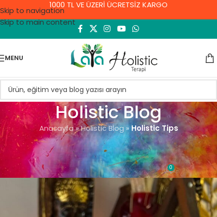
1000 TL VE ÜZERİ ÜCRETSİZ KARGO
Skip to navigation
Skip to main content
MENU
Holistic Blog
Anasayfa
»
Holistic Blog
»
Holistic Tips
EZOTERIZM VE BILGELIK
Holistic Tips
0
Demet Yıldırım
On 20 Kasım 2023