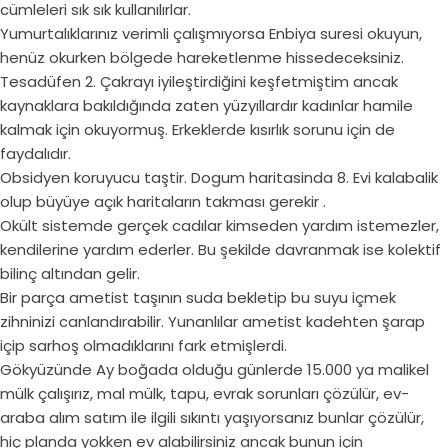
cümleleri sık sık kullanılırlar.
Yumurtalıklarınız verimli çalışmıyorsa Enbiya suresi okuyun,
henüz okurken bölgede hareketlenme hissedeceksiniz.
Tesadüfen 2. Çakrayı iyileştirdiğini keşfetmiştim ancak
kaynaklara bakıldığında zaten yüzyıllardır kadınlar hamile
kalmak için okuyormuş. Erkeklerde kısırlık sorunu için de
faydalıdır.
Obsidyen koruyucu taştir. Dogum haritasinda 8. Evi kalabalik
olup büyüye açık haritaların takması gerekir .
Okült sistemde gerçek cadılar kimseden yardım istemezler,
kendilerine yardım ederler. Bu şekilde davranmak ise kolektif
bilinç altından gelir.
Bir parça ametist taşının suda bekletip bu suyu içmek
zihninizi canlandırabilir. Yunanlılar ametist kadehten şarap
içip sarhoş olmadıklarını fark etmişlerdi.
Gökyüzünde Ay boğada olduğu günlerde 15.000 ya malikel
mülk çalışırız, mal mülk, tapu, evrak sorunları çözülür, ev-
araba alım satım ile ilgili sıkıntı yaşıyorsanız bunlar çözülür,
hiç planda yokken ev alabilirsiniz ancak bunun için