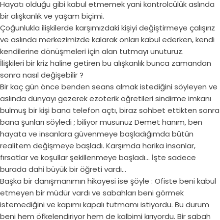
Hayatı olduğu gibi kabul etmemek yani kontrolcülük aslında
bir alışkanlık ve yaşam biçimi.
Çoğunlukla ilişkilerde karşımızdaki kişiyi değiştirmeye çalışırız
ve aslında merkezimizde kalarak onları kabul ederken, kendi
kendilerine dönüşmeleri için alan tutmayı unuturuz.
İlişkileri bir kriz haline getiren bu alışkanlık bunca zamandan
sonra nasıl değişebilir ?
Bir kaç gün önce benden seans almak istediğini söyleyen ve
aslında dünyayı gezerek ezoterik öğretileri sindirme imkanı
bulmuş bir kişi bana telefon açtı, biraz sohbet ettikten sonra
bana şunları söyledi ; biliyor musunuz Demet hanım, ben
hayata ve insanlara güvenmeye başladığımda bütün
realitem değişmeye başladı. Karşımda harika insanlar,
fırsatlar ve koşullar şekillenmeye başladı… İşte sadece
burada dahi büyük bir öğreti vardı…
Başka bir danışmanımın hikayesi ise şöyle : Ofiste beni kabul
etmeyen bir müdür vardı ve sabahları beni görmek
istemediğini ve kapımı kapalı tutmamı istiyordu. Bu durum
beni hem öfkelendiriyor hem de kalbimi kırıyordu. Bir sabah