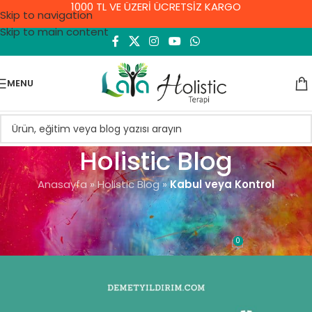
1000 TL VE ÜZERİ ÜCRETSİZ KARGO
Skip to navigation
Skip to main content
MENU
Holistic Blog
Anasayfa
»
Holistic Blog
»
Kabul veya Kontrol
GENEL
Kabul veya Kontrol
0
Demet Yıldırım
On 10 Eylül 2021